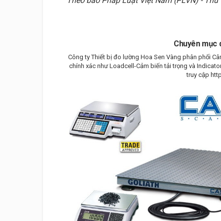
Theo báo Pháp Luật Việt Nam (PLVN) - Thứ
Chuyên mục 
Công ty Thiết bị đo lường Hoa Sen Vàng phân phối Cân đ
chính xác như Loadcell-Cảm biến tải trọng và Indicator
truy cập ht