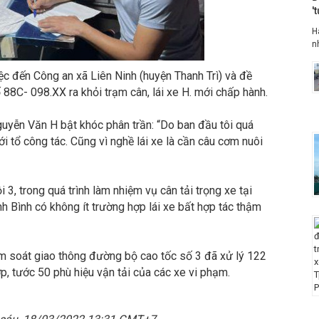
'
H
n
iệc đến Công an xã Liên Ninh (huyện Thanh Trì) và đề
 88C- 098.XX ra khỏi trạm cân, lái xe H. mới chấp hành.
uyễn Văn H bật khóc phân trần: “Do ban đầu tôi quá
 tổ công tác. Cũng vì nghề lái xe là cần câu cơm nuôi
3, trong quá trình làm nhiệm vụ cân tải trọng xe tại
 Bình có không ít trường hợp lái xe bất hợp tác thậm
ểm soát giao thông đường bộ cao tốc số 3 đã xử lý 122
ợp, tước 50 phù hiệu vận tải của các xe vi phạm.