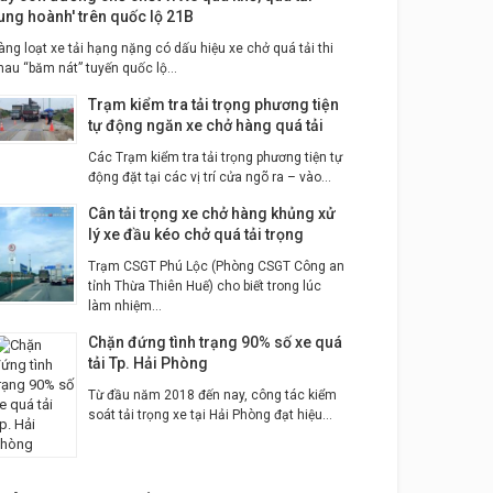
tung hoành' trên quốc lộ 21B
àng loạt xe tải hạng nặng có dấu hiệu xe chở quá tải thi
hau “băm nát” tuyến quốc lộ...
Trạm kiểm tra tải trọng phương tiện
tự động ngăn xe chở hàng quá tải
Các Trạm kiểm tra tải trọng phương tiện tự
động đặt tại các vị trí cửa ngõ ra – vào...
Cân tải trọng xe chở hàng khủng xử
lý xe đầu kéo chở quá tải trọng
Trạm CSGT Phú Lộc (Phòng CSGT Công an
tỉnh Thừa Thiên Huế) cho biết trong lúc
làm nhiệm...
Chặn đứng tình trạng 90% số xe quá
tải Tp. Hải Phòng
Từ đầu năm 2018 đến nay, công tác kiểm
soát tải trọng xe tại Hải Phòng đạt hiệu...