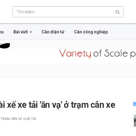
ều
Bài viết
Cân điện tử
Cân công nghiệp
i xế xe tải 'ăn vạ' ở trạm cân xe
B
TRẠM CÂN XE QUÁ TẢI