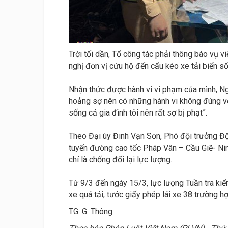
Trời tối dần, Tổ công tác phải thông báo vụ v
nghị đơn vị cứu hộ đến cẩu kéo xe tải biển số
Nhận thức được hành vi vi phạm của mình, Ng
hoảng sợ nên có những hành vi không đúng với
sống cả gia đình tôi nên rất sợ bị phạt”.
Theo Đại úy Đinh Vạn Sơn, Phó đội trưởng Đội 
tuyến đường cao tốc Pháp Vân – Cầu Giẽ- Ninh
chí là chống đối lại lực lượng.
Từ 9/3 đến ngày 15/3, lực lượng Tuần tra ki
xe quá tải, tước giấy phép lái xe 38 trường h
TG: G. Thông