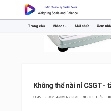
Trang chủ
Videos
Mới nhất
Xem nhi
Không thể nài nỉ CSGT - tà
MAR 19, 2022
ADMIN-VIDEOS
0 BÌNH LUẬN