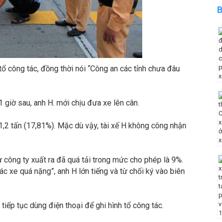
B
 tổ công tác, đồng thời nói “Công an các tỉnh chưa đâu
1 giờ sau, anh H. mới chịu đưa xe lên cân.
 1,2 tấn (17,81%). Mặc dù vậy, tài xế H không công nhận
từ công ty xuất ra đã quá tải trong mức cho phép là 9%.
 xe quá nặng”, anh H lớn tiếng và từ chối ký vào biên
 tiếp tục dùng điện thoại để ghi hình tổ công tác.