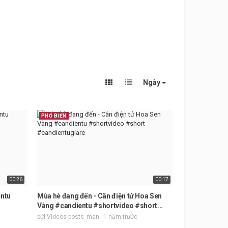
Ngày
PHỔ BIẾN
00:26
00:17
entu
Mùa hè đang đến - Cân điện tử Hoa Sen
Vàng #candientu #shortvideo #short...
bởi Videos posts_man
1 năm trước