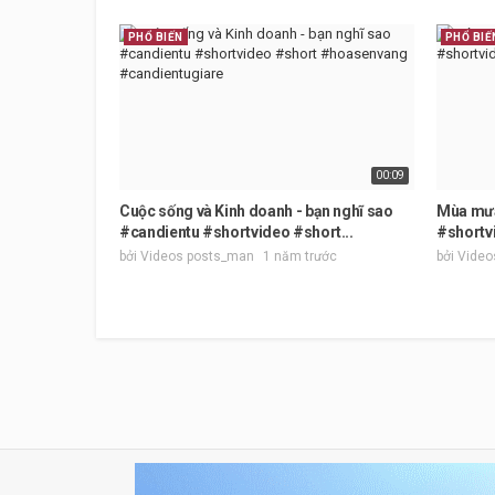
PHỔ BIẾN
PHỔ BIẾ
00:09
Cuộc sống và Kinh doanh - bạn nghĩ sao
Mùa mưa 
#candientu #shortvideo #short...
#short
bởi Videos posts_man
1 năm trước
bởi Vide