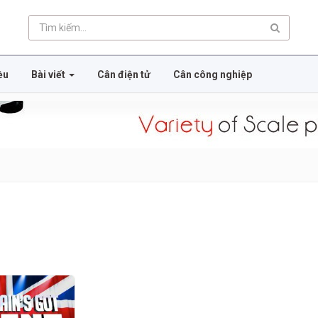
ều
Bài viết
Cân điện tử
Cân công nghiệp