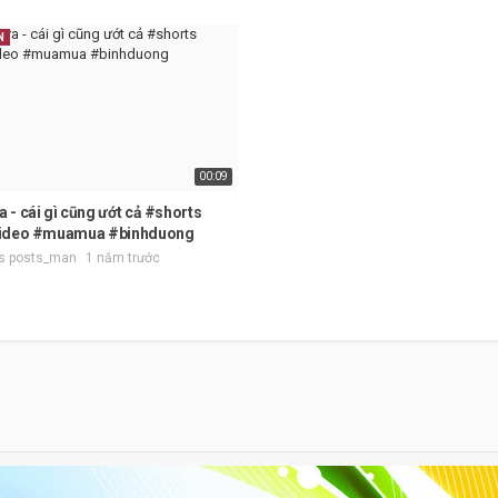
N
00:09
- cái gì cũng ướt cả #shorts
video #muamua #binhduong
os posts_man
1 năm trước