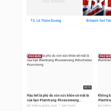
TS. Lê Thẩm Dương
Britain's Got Ta
PHỔ BIẾN
PHỔ BIẾ
00:15
Hầu hết là phù du còn sức khỏe sẽ mãi là
Không ba
của bạn #tamtrang #hoasenvang...
#tamtra
bởi Videos posts_man
1 năm trước
bởi Vide