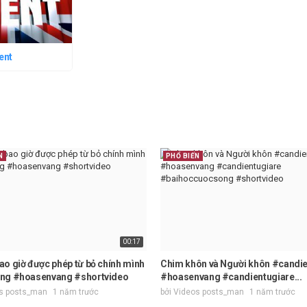
lent
N
PHỔ BIẾN
00:17
o giờ được phép từ bỏ chính mình
Chim khôn và Người khôn #candi
ng #hoasenvang #shortvideo
#hoasenvang #candientugiare...
os posts_man
1 năm trước
bởi Videos posts_man
1 năm trước