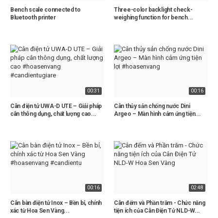
Bench scale connected to
Three-color backlight check-
Bluetooth printer
weighing function for bench...
00:31
00:16
Cân điện tử UWA-D UTE – Giải pháp
Cân thủy sản chống nước Dini
cân thông dụng, chất lượng cao...
Argeo – Màn hình cảm ứng tiện...
00:16
02:48
Cân bàn điện tử Inox – Bền bỉ, chính
Cân đếm và Phần trăm - Chức năng
xác từ Hoa Sen Vàng...
tiện ích của Cân Điện Tử NLD-W...