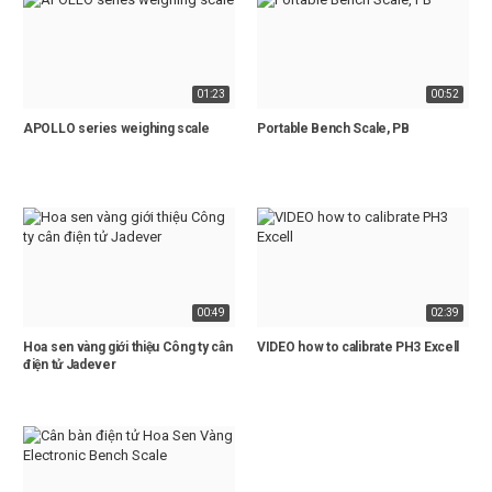
01:23
00:52
APOLLO series weighing scale
Portable Bench Scale, PB
00:49
02:39
Hoa sen vàng giới thiệu Công ty cân
VIDEO how to calibrate PH3 Excell
điện tử Jadever