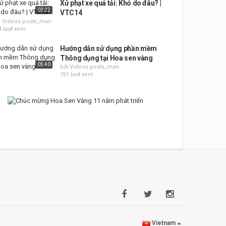
Xử phạt xe quá tải: Khó do đâu? |
03:22
VTC14
i Videos posts_man
4 lượt xem
Hướng dẫn sử dụng phần mềm
Thông dụng tại Hoa sen vàng
05:40
bởi Videos posts_man
761 lượt xem
Vietnam