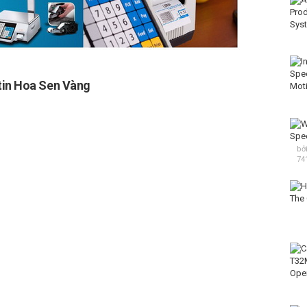
tin Hoa Sen Vàng
bở
74