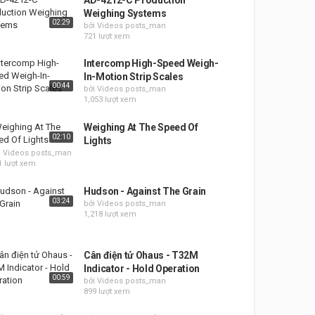
Weighing Systems
02:29
bởi Videos posts_man
721 lượt xem
Intercomp High-Speed Weigh-
In-Motion Strip Scales
00:44
bởi Videos posts_man
1,053 lượt xem
Weighing At The Speed Of
02:10
Lights
i Videos posts_man
1 lượt xem
Hudson - Against The Grain
03:24
bởi Videos posts_man
1,218 lượt xem
Cân điện tử Ohaus - T32M
Indicator - Hold Operation
00:59
bởi Videos posts_man
899 lượt xem