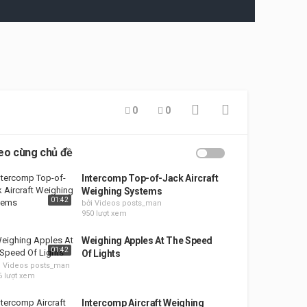
0
0
eo cùng chủ đề
Intercomp Top-of-Jack Aircraft
Weighing Systems
01:42
bởi Videos posts_man
950 lượt xem
Weighing Apples At The Speed
01:42
Of Lights
i Videos posts_man
6 lượt xem
Intercomp Aircraft Weighing