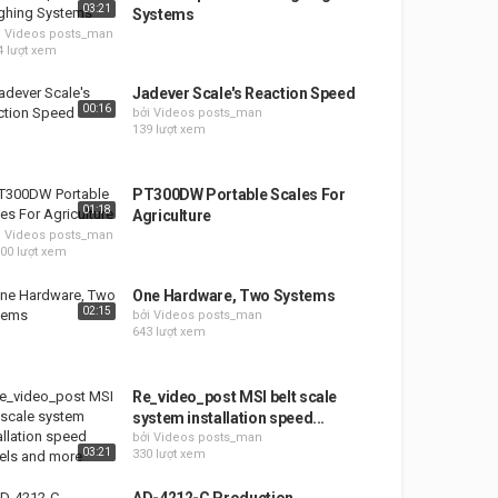
03:21
Systems
i Videos posts_man
4 lượt xem
Jadever Scale's Reaction Speed
00:16
bởi Videos posts_man
139 lượt xem
PT300DW Portable Scales For
01:18
Agriculture
i Videos posts_man
900 lượt xem
One Hardware, Two Systems
02:15
bởi Videos posts_man
643 lượt xem
Re_video_post MSI belt scale
system installation speed...
bởi Videos posts_man
03:21
330 lượt xem
AD-4212-C Production