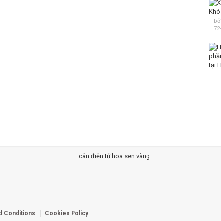
bở
72
d Conditions
Cookies Policy