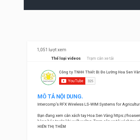
1,051 lượt xem
Thể loại videos
Trạm cân xe tải
MÔ TẢ NỘI DUNG.
Intercomp’s RFX Wireless LS-WIM Systems for Agriculture
Bạn đang xem cân xách tay Hoa Sen Vàng
https://hoase
hàng hóa trước khi xuất xưởng. Trạm cân xe tải xách tay 
sử dụng cho tất cả các loại xe. Cân xe tải xách tay phù hợ
HIỂN THỊ THÊM
dụng nhiều địa phương trên toàn lãnh thổ việt nam.