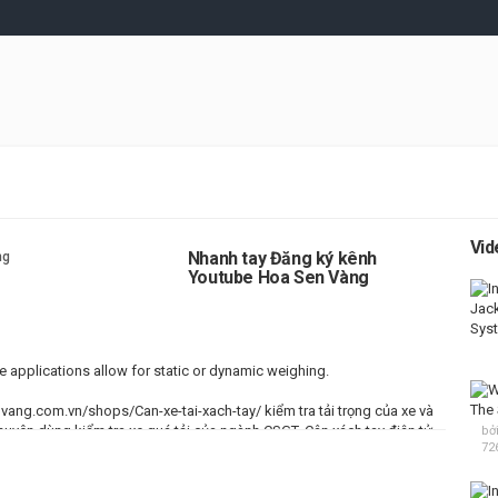
Vid
Nhanh tay Đăng ký kênh
Youtube Hoa Sen Vàng
 applications allow for static or dynamic weighing.
nvang.com.vn/
shops/Can-xe-tai-xach-tay/ kiểm tra tải trọng của xe và
chuyên dùng kiểm tra xe quá tải của ngành CSGT. Cân xách tay điện tử
bở
72
p cho việc kiểm tra tải trọng của xe và tải trọng hàng hóa được sử