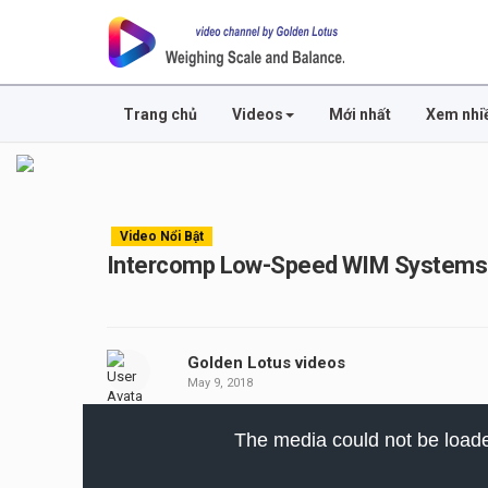
Trang chủ
Videos
Mới nhất
Xem nhi
Video Nổi Bật
Intercomp Low-Speed WIM Systems F
Golden Lotus videos
May 9, 2018
This
is
The media could not be loaded
a
modal
window.