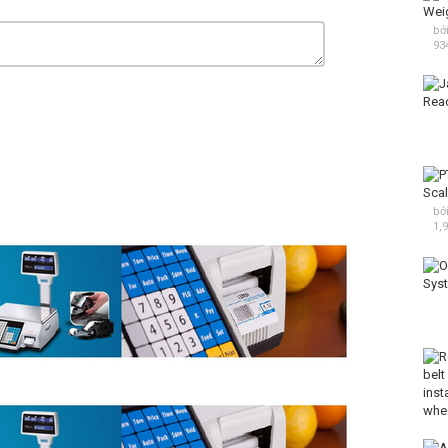
sscale.com
bở
93
 weighing scales
,
Intercomp Portable Scales
,
Axle Scale
cân xe tải
,
cân xe tải xách tay
,
hoa sen vàng
bở
1,