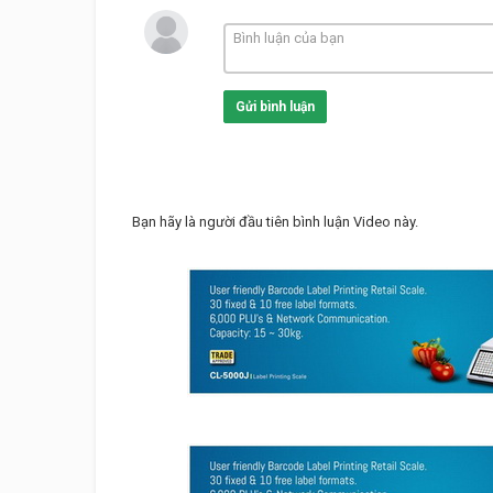
Read more at:
https://hoasenvang.com.vn/
--
http://lotu
Thể loại
Trạm cân xe tải
Từ khóa
Intercomp Company
,
Intercomp
System
,
Weigh-In-Motion
,
trạm 
Gửi bình luận
Bạn hãy là người đầu tiên bình luận Video này.