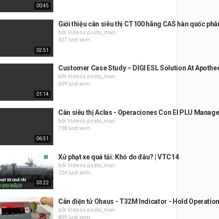
00:45
Giới thiệu cân siêu thị CT100 hãng CAS hàn quốc phâ
bởi Videos posts_man
327 lượt xem
02:51
Customer Case Study – DIGI ESL Solution At Apot
bởi Videos posts_man
609 lượt xem
01:14
Cân siêu thị Aclas - Operaciones Con El PLU Manage
bởi Videos posts_man
738 lượt xem
06:51
Xử phạt xe quá tải: Khó do đâu? | VTC14
bởi Videos posts_man
724 lượt xem
03:22
Cân điện tử Ohaus - T32M Indicator - Hold Operatio
bởi Videos posts_man
899 lượt xem