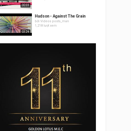
00:59
Hudson - Against The Grain
bởi Videos posts_man
1,218 lượt xem
03:24