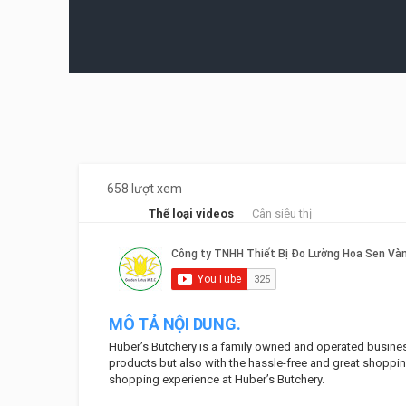
658 lượt xem
Thể loại videos
Cân siêu thị
MÔ TẢ NỘI DUNG.
Huber’s Butchery is a family owned and operated business.
products but also with the hassle-free and great shoppi
shopping experience at Huber’s Butchery.