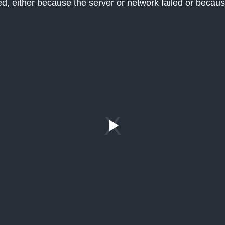
, either because the server or network failed or becaus
Play
Video