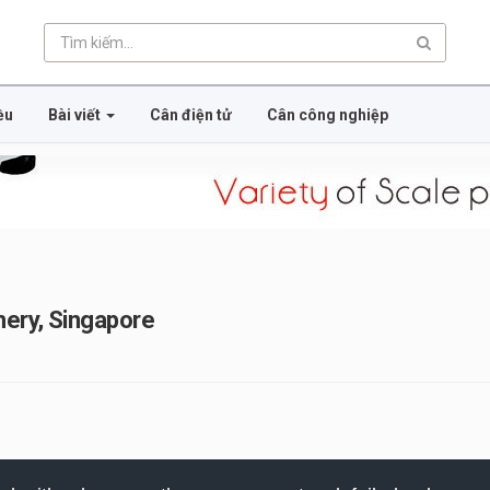
ều
Bài viết
Cân điện tử
Cân công nghiệp
hery, Singapore