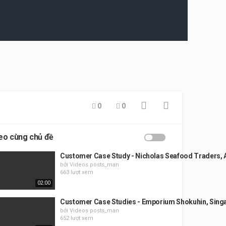
0
0
eo cùng chủ đề
Customer Case Study - Nicholas Seafood Traders, A
bởi Videos posts_man
663 lượt xem
02:00
Customer Case Studies - Emporium Shokuhin, Sing
bởi Videos posts_man
652 lượt xem