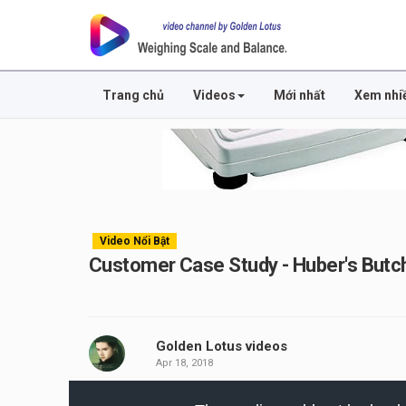
Trang chủ
Videos
Mới nhất
Xem nhi
Video Nổi Bật
Customer Case Study - Huber's Butc
Golden Lotus videos
Apr 18, 2018
This
is