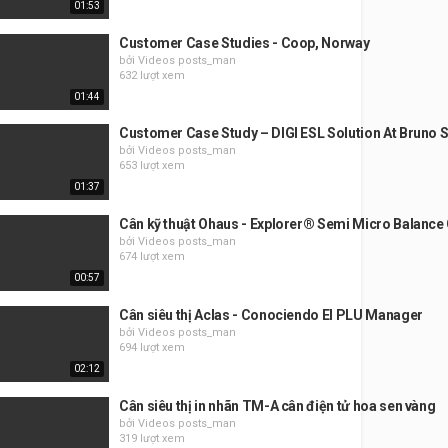
01:53
Customer Case Studies - Coop, Norway
bởi Videos posts_man
632 lượt xem
01:44
Customer Case Study – DIGI ESL Solution At Bruno S
bởi Videos posts_man
653 lượt xem
01:37
Cân kỹ thuật Ohaus - Explorer® Semi Micro Balance
bởi Videos posts_man
674 lượt xem
00:57
Cân siêu thị Aclas - Conociendo El PLU Manager
bởi Videos posts_man
694 lượt xem
02:12
Cân siêu thị in nhãn TM-A cân điện tử hoa sen vàng
bởi Videos posts_man
319 lượt xem