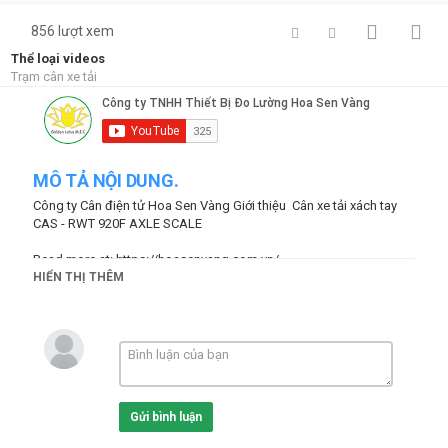
856 lượt xem
Thể loại videos
Trạm cân xe tải
MÔ TẢ NỘI DUNG.
Công ty Cân điện tử Hoa Sen Vàng Giới thiệu Cân xe tải xách tay
CAS - RWT 920F AXLE SCALE
Read more at:
https://hoasenvang.com.vn/
--
http://lotusscale.com
HIỂN THỊ THÊM
CAS RWT 920F, WIRELESS PORTABLE AXLE SCALE
WEIGH IN MOTION SOFTWARE
EASY OPERATION LOAD CELL BASED SCALE, SIMPLE DUMMY
PADS INSTALLATION
20 TON PER PAD
THERMAL PRINTER, USB AND RS232 INTERFACE
Gửi bình luận
Made in Korea