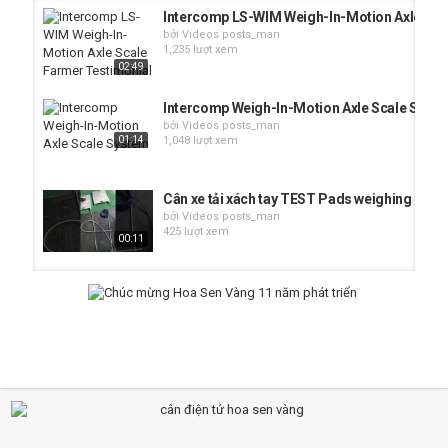
Intercomp LS-WIM Weigh-In-Motion Axle Sca
bởi Videos posts_man
1,235 lượt xem
02:49
Intercomp Weigh-In-Motion Axle Scale Syst
bởi Videos posts_man
01:14
1,048 lượt xem
Cân xe tải xách tay TEST Pads weighing scal
bởi Videos posts_man
425 lượt xem
00:11
Cân xe tải xách tay TEST Axle weighing scale
bởi Videos posts_man
00:26
225 lượt xem
Cân xe tải xách tay TEST Axle Portable Scale
bởi Videos posts_man
00:23
153 lượt xem