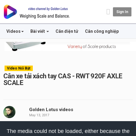
Sign In
Videos
Bài viết
Cân điện tử
Cân công nghiệp
Video Nổi Bật
Cân xe tải xách tay CAS - RWT 920F AXLE
SCALE
Golden Lotus videos
May 13, 2017
his
The media could not be loaded, either because the
odal