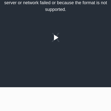
server or network failed or because the format is not
indow.
supported.
Play
Video