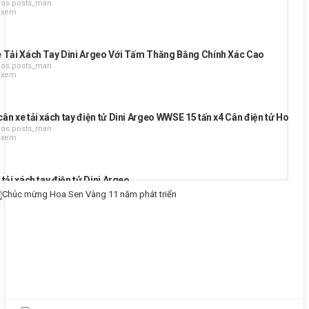
eos posts_man
t xem
 Tải Xách Tay Dini Argeo Với Tấm Thăng Bằng Chính Xác Cao
eos posts_man
t xem
ân xe tải xách tay điện tử Dini Argeo WWSE 15 tấn x4 Cân điện tử Hoa S
eos posts_man
t xem
 tải xách tay điện tử Dini Argeo
eos posts_man
t xem
uan vận hành Cân xe tải xách tay Dini Argeo WWSE 60 tấn Cân điện tử H
eos posts_man
t xem
ện tử Dini Argeo - Solutions Overview