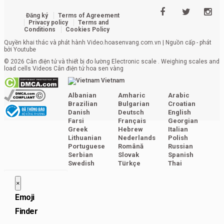
Đăng ký
Terms of Agreement
Privacy policy
Terms and
Conditions
Cookies Policy
Quyền khai thác và phát hành
Video.hoasenvang.com.vn
| Nguồn cấp - phát
bởi Youtube
© 2026 Cân điện tử và thiết bị đo lường
Electronic scale
. Weighing scales and
load cells Videos Cân điện tử hoa sen vàng
Vietnam
Albanian
Amharic
Arabic
Brazilian
Bulgarian
Croatian
Danish
Deutsch
English
Farsi
Français
Georgian
Greek
Hebrew
Italian
Lithuanian
Nederlands
Polish
Portuguese
Română
Russian
Serbian
Slovak
Spanish
Swedish
Türkçe
Thai
×
Emoji
Finder