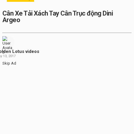
Cân Xe Tải Xách Tay Cân Trục động Dini
Argeo
olden Lotus videos
y 13, 2017
Skip Ad