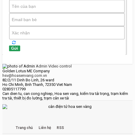
Gửi
Admin
Video control
Golden Lotus ME Company
hsv@hoasenvang.com.vn
82/2/11 Dinh Bo Linh, 26 ward
Ho Chi Minh
,
Bnh Thanh
,
72350
Viet Nam
02835117799
Can dien tu
,
can cong nghiep
,
Hoa sen vang
,
kiểm tra tải trọng
,
trạm kiểm
tra tải
,
thiết bị đo lường
,
trạm cân xe tải
Trang chủ
Liên hệ
RSS