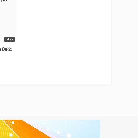
04:27
n Quốc