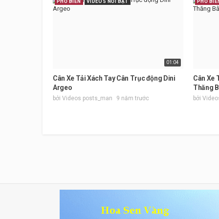
PHỔ BIẾN
VIDEOS NỔI BẬT
PHỔ BIẾ
01:04
Cân Xe Tải Xách Tay Cân Trục động Dini
Cân Xe T
Argeo
Thăng B
bởi Videos posts_man
9 năm trước
bởi Vide