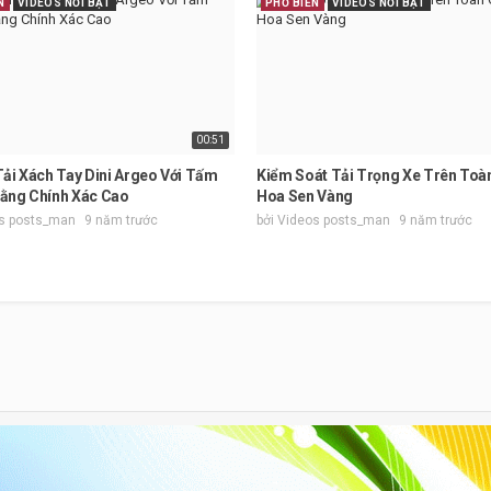
N
VIDEOS NỔI BẬT
PHỔ BIẾN
VIDEOS NỔI BẬT
00:51
ải Xách Tay Dini Argeo Với Tấm
Kiểm Soát Tải Trọng Xe Trên Toà
ằng Chính Xác Cao
Hoa Sen Vàng
os posts_man
9 năm trước
bởi Videos posts_man
9 năm trước