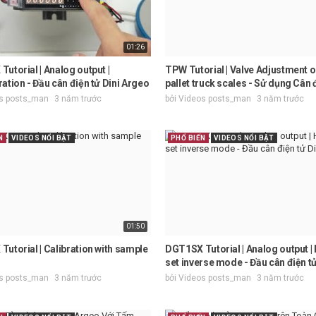
01:26
utorial | Analog output |
TPW Tutorial | Valve Adjustment
ation - Đầu cân điện tử Dini Argeo
pallet truck scales - Sử dụng Cân đ
os posts_man
3 năm trước
bởi Videos posts_man
3 năm trước
N
VIDEOS NỔI BẬT
PHỔ BIẾN
VIDEOS NỔI BẬT
01:50
utorial | Calibration with sample
DGT1SX Tutorial | Analog output |
set inverse mode - Đầu cân điện tử 
os posts_man
3 năm trước
bởi Videos posts_man
3 năm trước