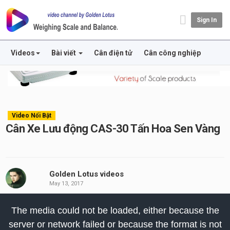
Sign In
Videos
Bài viết
Cân điện tử
Cân công nghiệp
Video Nổi Bật
Cân Xe Lưu động CAS-30 Tấn Hoa Sen Vàng
Golden Lotus videos
May 13, 2017
his
The media could not be loaded, either because the
odal
server or network failed or because the format is not
indow.