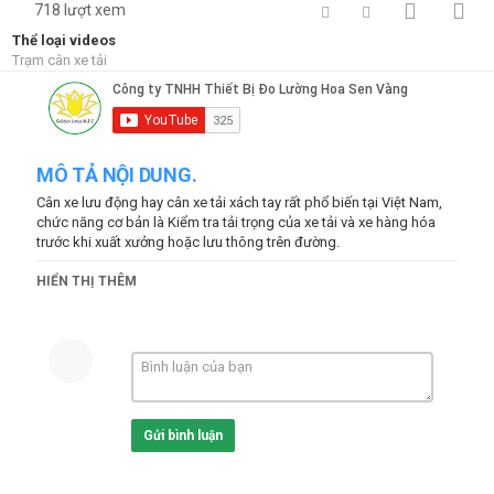
718 lượt xem
Thể loại videos
Trạm cân xe tải
MÔ TẢ NỘI DUNG.
Cân xe lưu động hay cân xe tải xách tay rất phổ biến tại Việt Nam,
chức năng cơ bản là Kiểm tra tải trọng của xe tải và xe hàng hóa
trước khi xuất xưởng hoặc lưu thông trên đường.
Khả năng kết nối 6 bàn cân cùng lúc. - Tự động kiểm tra bàn cân
HIỂN THỊ THÊM
khi khởi động - Có mức tải trọng: 15 Tấn, 30 Tấn, 60 Tấn và 90 tấn
Ứng dụng Cân xe tải xách tay Hoa sen vàng nêu bật tầm quan
trọng của cân xe tải xách tay CAS đến từ xứ sở Kim chi Hàn Quốc.
* Thiết bị đo lường Hoa sen vàng Chuyên cung cấp cân điện tử
công nghiệp và cân siêu thị tính giá.
Gửi bình luận
* Chi tiết :
http://hoasenvang.com.vn
-
http://lotusscale.com
-
http://hoasenvang.vn