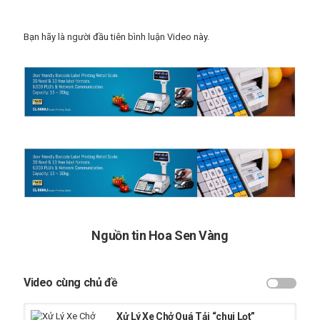
Thể loại
Trạm cân xe tải
Từ khóa
Bạn hãy là người đầu tiên bình luận Video này.
can dien tu cas
,
can xach tay
,
can xe tai
Nguồn tin Hoa Sen Vàng
Video cùng chủ đề
Xử Lý Xe Chở Quá Tải “chui Lọt”