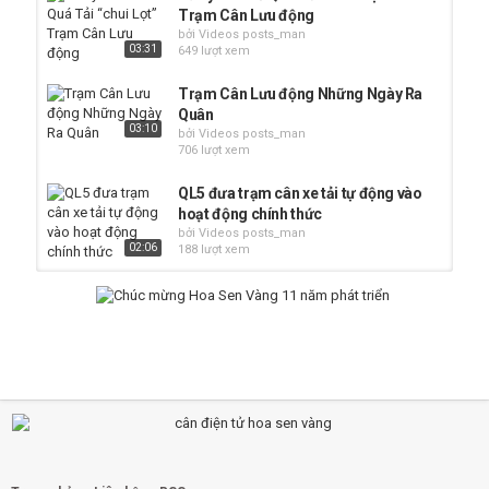
Trạm Cân Lưu động
bởi Videos posts_man
03:31
649 lượt xem
Trạm Cân Lưu động Những Ngày Ra
Quân
03:10
bởi Videos posts_man
706 lượt xem
QL5 đưa trạm cân xe tải tự động vào
hoạt động chính thức
bởi Videos posts_man
02:06
188 lượt xem
Kiểm Tra Phương Tiện Bằng Trạm
Cân Di động - Hoa Sen Vàng
bởi Videos posts_man
01:17
706 lượt xem
Hơn 25 tỷ đồng xử phạt xe quá tải tại
TP Hồ Chí Minh
00:54
bởi Videos posts_man
328 lượt xem