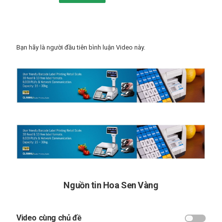
điện tử có giải pháp tốt nhất ... Read more at:
https://hoasenvang.com.vn/
--
http://lotusscale.com
#candientu
#hoasenvang #cansieuthi #canbanle #cancongnghiep
#cankythuat
Bạn hãy là người đầu tiên bình luận Video này.
Thể loại
Britain's Got Talent
Từ khóa
Britain's Got Talent
,
Got Talent 2017
,
Got Talent 2018
,
Britain's Got Talent winner
,
Amanda Holden
,
Simon
Cowell
,
Alesha Dixon
,
David Walliams
,
Got Talent winner
Nguồn tin Hoa Sen Vàng
Video cùng chủ đề