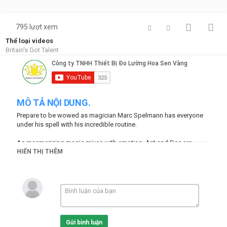
795 lượt xem
Thể loại videos
Britain's Got Talent
MÔ TẢ NỘI DUNG.
Prepare to be wowed as magician Marc Spelmann has everyone
under his spell with his incredible routine.
As mesmerising magic mixes with emotion, Ant and Dec are
powerless to resist and just have to hit that Golden Buzzer!!
HIỂN THỊ THÊM
Britain's Got Talent, Got Talent 2017, Got Talent 2018, Britain's Got
Talent winner, Amanda Holden, Simon Cowell, Alesha Dixon, David
Walliams ...
[Advertisement] Công ty Cân điện tử Hoa Sen Vàng trân trọng giới
Gửi bình luận
thiệu cân điện tử siêu thị, cân công nghiệp chính xác, cân kỹ thuật