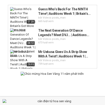
Guess Who’s Back For The NINTH
Time! | Auditions Week 1 | Britain’s...
bởi Videos posts_man
665 lượt xem
07:29
The Next Generation Of Dance
Legends? Meet DVJ... | Auditions...
bởi Videos posts_man
673 lượt xem
04:12
Mr Uekusa Gives Us A Strip Show
With A Twist! | Auditions Week 1 |...
bởi Videos posts_man
739 lượt xem
06:46
Yours Truly Hope To Feel The Love
From Judges | Auditions Week 1 |...
bởi Videos posts_man
636 lượt xem
06:24
Crazy Wendy's Spankingly Fun Act |
Auditions Week 1 | Britain’s Got...
bởi Videos posts_man