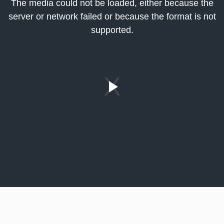
The media could not be loaded, either because the
odal
server or network failed or because the format is not
indow.
supported.
Play
Video