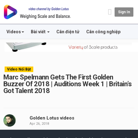
Sign In
Videos
Bài viết
Cân điện tử
Cân công nghiệp
Video Nổi Bật
Marc Spelmann Gets The First Golden
Buzzer Of 2018 | Auditions Week 1 | Britain’s
Got Talent 2018
Golden Lotus videos
Apr 26, 2018
his