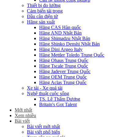
Thiết bị đo lường
Cảm biến tải trọng
Đầu cân điện tử
Hãng sản xuất
Hãng CAS Hàn quốc
Hãng AND Nhật Bản
Hãng Shimadzu Nhật Bản
Hãng Shinko Denshi Nhật Bản
Hãng Dini Argeo Italy
Hãng Mettler Toledo Trung Quốc
Hãng Ohaus Trung Quốc
Hãng Tscale Trung Quốc
Hãng Jadever Trung Quốc
Hãng OEM Trung Quốc
Hãng Aclas Trung Quốc
Xe tải - Xe quá tải
Nghệ thuật cuộc sống
TS. Lê Thẩm Dương
Britain's Got Talent
Mới nhất
Xem nhiều
Bài viết
Bài viết mới nhất
Bài viết phổ biến