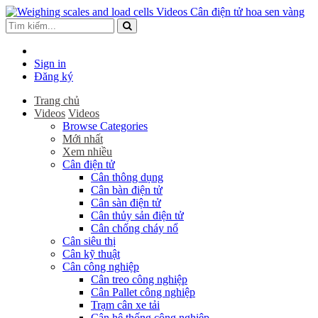
Sign in
Đăng ký
Trang chủ
Videos
Videos
Browse Categories
Mới nhất
Xem nhiều
Cân điện tử
Cân thông dụng
Cân bàn điện tử
Cân sàn điện tử
Cân thủy sản điện tử
Cân chống cháy nổ
Cân siêu thị
Cân kỹ thuật
Cân công nghiệp
Cân treo công nghiệp
Cân Pallet công nghiệp
Trạm cân xe tải
Cân hệ thống công nghiệp