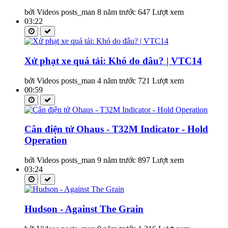
bởi Videos posts_man
8 năm trước
647 Lượt xem
03:22
Xử phạt xe quá tải: Khó do đâu? | VTC14
bởi Videos posts_man
4 năm trước
721 Lượt xem
00:59
Cân điện tử Ohaus - T32M Indicator - Hold
Operation
bởi Videos posts_man
9 năm trước
897 Lượt xem
03:24
Hudson - Against The Grain