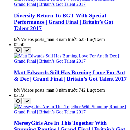
Diversity Return To BGT With Special
Performance | Grand Final | Britain’s Got
Talent 2017
bởi Videos posts_man
8 năm trước
625 Lượt xem
05:50
Matt Edwards Still Has Burning Love For Ant
& Dec | Grand Final | Britain’s Got Talent 2017
bởi Videos posts_man
8 năm trước
742 Lượt xem
02:22
MerseyGirls Are In This Together With
Stunning Routine | Grand Final | Britain’s Got