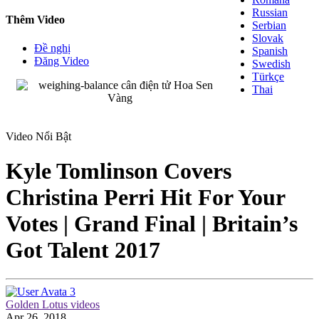
Russian
Thêm Video
Serbian
Slovak
Đề nghị
Spanish
Đăng Video
Swedish
Türkçe
Thai
Video Nổi Bật
Kyle Tomlinson Covers
Christina Perri Hit For Your
Votes | Grand Final | Britain’s
Got Talent 2017
Golden Lotus videos
Apr 26, 2018