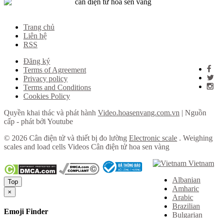
Trang chủ
Liên hệ
RSS
Đăng ký
Terms of Agreement
Privacy policy
Terms and Conditions
Cookies Policy
Quyền khai thác và phát hành
Video.hoasenvang.com.vn
| Nguồn
cấp - phát bởi Youtube
© 2026 Cân điện tử và thiết bị đo lường
Electronic scale
. Weighing
scales and load cells Videos Cân điện tử hoa sen vàng
Vietnam
Albanian
Top
Amharic
×
Arabic
Brazilian
Emoji Finder
Bulgarian