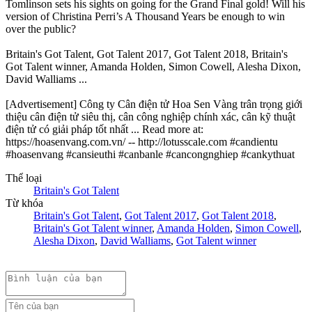
Tomlinson sets his sights on going for the Grand Final gold! Will his
version of Christina Perri’s A Thousand Years be enough to win
over the public?
Britain's Got Talent, Got Talent 2017, Got Talent 2018, Britain's
Got Talent winner, Amanda Holden, Simon Cowell, Alesha Dixon,
David Walliams ...
[Advertisement] Công ty Cân điện tử Hoa Sen Vàng trân trọng giới
thiệu cân điện tử siêu thị, cân công nghiệp chính xác, cân kỹ thuật
điện tử có giải pháp tốt nhất ... Read more at:
https://hoasenvang.com.vn/ -- http://lotusscale.com #candientu
#hoasenvang #cansieuthi #canbanle #cancongnghiep #cankythuat
Thể loại
Britain's Got Talent
Từ khóa
Britain's Got Talent
,
Got Talent 2017
,
Got Talent 2018
,
Britain's Got Talent winner
,
Amanda Holden
,
Simon Cowell
,
Alesha Dixon
,
David Walliams
,
Got Talent winner