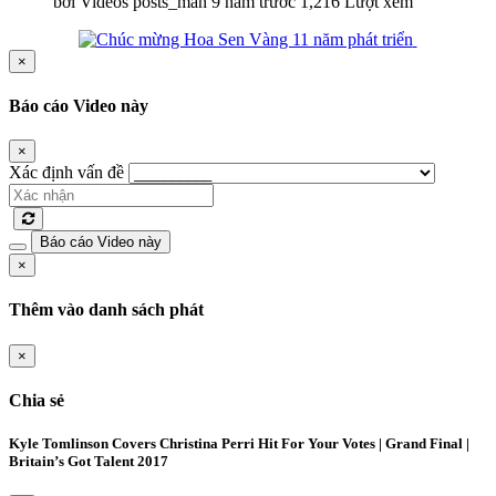
bởi Videos posts_man
9 năm trước
1,216 Lượt xem
×
Báo cáo Video này
×
Xác định vấn đề
Báo cáo Video này
×
Thêm vào danh sách phát
×
Chia sẻ
Kyle Tomlinson Covers Christina Perri Hit For Your Votes | Grand Final |
Britain’s Got Talent 2017