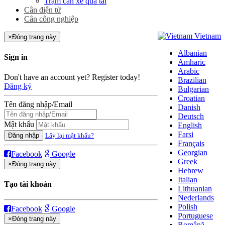
Trạm cân xe quá tải
Cân điện tử
Cân công nghiệp
Vietnam
×
Đóng trang này
Albanian
Sign in
Amharic
Arabic
Don't have an account yet? Register today!
Brazilian
Đăng ký
Bulgarian
Croatian
Tên đăng nhập/Email
Danish
Deutsch
Mật khẩu
English
Farsi
Đăng nhập
Lấy lại mật khẩu?
Français
Georgian
Facebook
Google
Greek
×
Đóng trang này
Hebrew
Italian
Tạo tài khoản
Lithuanian
Nederlands
Polish
Facebook
Google
Portuguese
×
Đóng trang này
Română