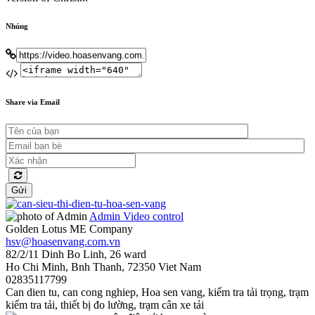
Nhúng
Share via Email
Gửi
Admin
Video control
Golden Lotus ME Company
hsv@hoasenvang.com.vn
82/2/11 Dinh Bo Linh, 26 ward
Ho Chi Minh
,
Bnh Thanh
,
72350
Viet Nam
02835117799
Can dien tu
,
can cong nghiep
,
Hoa sen vang
,
kiểm tra tải trọng
,
trạm
kiểm tra tải
,
thiết bị đo lường
,
trạm cân xe tải