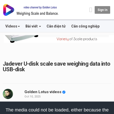
Sign In
Videos
Bài viết
Cân điện tử
Cân công nghiệp
Jadever U-disk scale save weighing data into
USB-disk
Golden Lotus videos
Oct 10, 2025
his
The media could not be loaded, either because the
odal