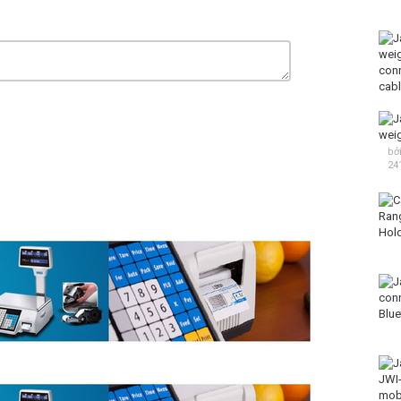
bở
24