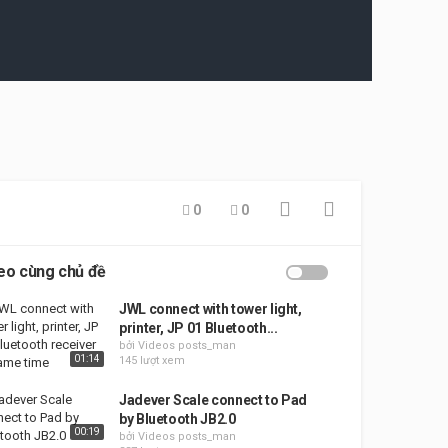
0
0
eo cùng chủ đề
JWL connect with tower light,
printer, JP 01 Bluetooth...
bởi Videos posts_man
01:14
145 lượt xem
Jadever Scale connect to Pad
by Bluetooth JB2.0
00:19
bởi Videos posts_man