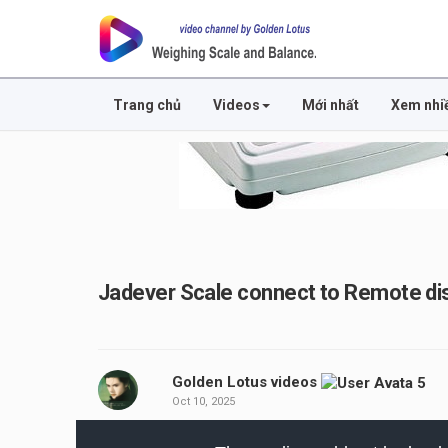
Trang chủ
Videos
Mới nhất
Xem nhi
Jadever Scale connect to Remote dis
Golden Lotus videos
Oct 10, 2025
This
is