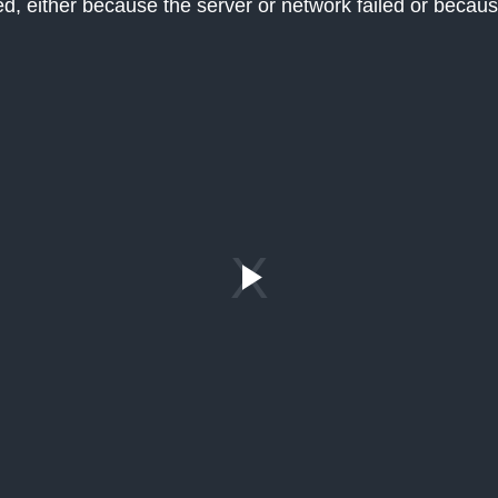
, either because the server or network failed or becaus
Play
Video