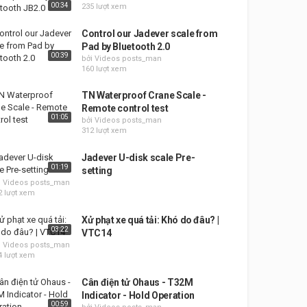
00:34
235 lượt xem
Control our Jadever scale from
Pad by Bluetooth 2.0
00:39
bởi Videos posts_man
160 lượt xem
TN Waterproof Crane Scale -
Remote control test
01:05
bởi Videos posts_man
312 lượt xem
Jadever U-disk scale Pre-
01:19
setting
i Videos posts_man
2 lượt xem
Xử phạt xe quá tải: Khó do đâu? |
03:22
VTC14
i Videos posts_man
4 lượt xem
Cân điện tử Ohaus - T32M
Indicator - Hold Operation
00:59