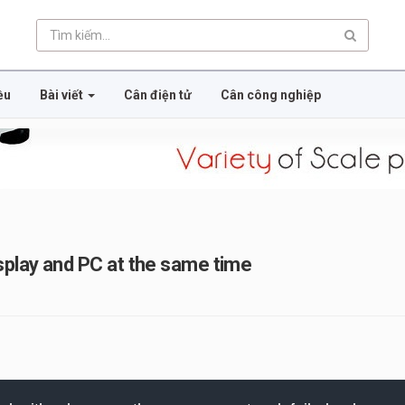
ều
Bài viết
Cân điện tử
Cân công nghiệp
play and PC at the same time