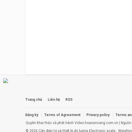
Trang chủ
Liên hệ
RSS
Đăng ký
Terms of Agreement
Privacy policy
Terms an
Quyền khai thác và phát hành
Video.hoasenvang.com.vn
| Nguồn 
© 2026 Cân điện tử và thiết bị đo lường
Electronic scale
. Weighin