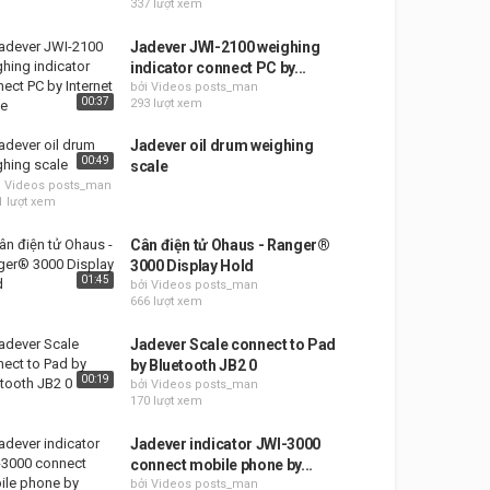
337 lượt xem
Jadever JWI-2100 weighing
indicator connect PC by...
bởi Videos posts_man
00:37
293 lượt xem
Jadever oil drum weighing
00:49
scale
i Videos posts_man
1 lượt xem
Cân điện tử Ohaus - Ranger®
3000 Display Hold
01:45
bởi Videos posts_man
666 lượt xem
Jadever Scale connect to Pad
by Bluetooth JB2 0
00:19
bởi Videos posts_man
170 lượt xem
Jadever indicator JWI-3000
connect mobile phone by...
bởi Videos posts_man