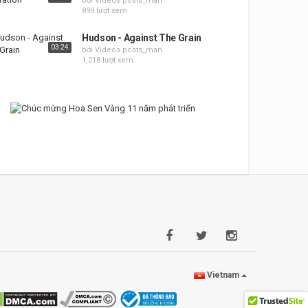
bởi Videos posts_man
899 lượt xem
Hudson - Against The Grain
03:24
bởi Videos posts_man
1,218 lượt xem
Vietnam