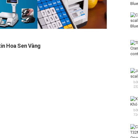
tin Hoa Sen Vàng
bở
23
bở
72