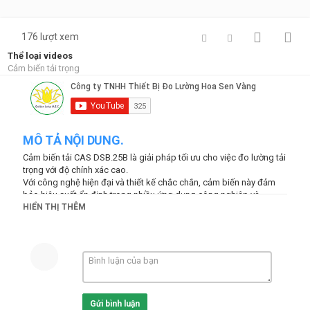
176 lượt xem
Thể loại videos
Cảm biến tải trọng
MÔ TẢ NỘI DUNG.
Cảm biến tải CAS DSB.25B là giải pháp tối ưu cho việc đo lường tải
trọng với độ chính xác cao.
Với công nghệ hiện đại và thiết kế chắc chắn, cảm biến này đảm
bảo hiệu suất ổn định trong nhiều ứng dụng công nghiệp và
thương mại.
HIỂN THỊ THÊM
Khám phá chi tiết sản phẩm tại:
hoasenvang.com.vn
#CảmBiếnTải #CASDSB25B #CảmBiếnChínhXác #ThiếtBịĐoLường
#Shorts
Thể loại
Gửi bình luận