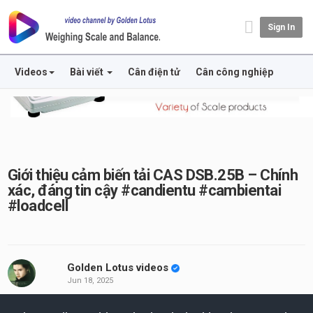
Sign In
Videos
Bài viết
Cân điện tử
Cân công nghiệp
Giới thiệu cảm biến tải CAS DSB.25B – Chính
xác, đáng tin cậy #candientu #cambientai
#loadcell
Golden Lotus videos
Jun 18, 2025
his