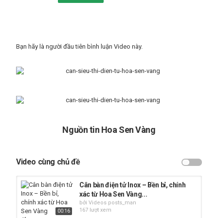
Cảm biến tải trọng
Từ khóa
cân giá rẻ
,
Cân điện tử giá tốt
Bạn hãy là người đầu tiên bình luận Video này.
Nguồn tin Hoa Sen Vàng
Video cùng chủ đề
Cân bàn điện tử Inox – Bền bỉ, chính
xác từ Hoa Sen Vàng...
bởi Videos posts_man
167 lượt xem
00:16