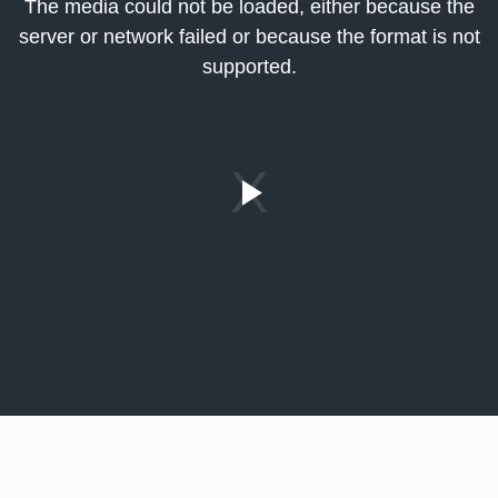
The media could not be loaded, either because the
odal
server or network failed or because the format is not
indow.
supported.
Play
Video