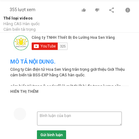
355 lượt xem
Thể loại videos
Hãng CAS Hàn quốc
Cảm biến tải trọng
MÔ TẢ NỘI DUNG.
Công ty Cân điện tử Hoa Sen Vàng trân trọng giới thiệu Giới Thiệu
cảm biến tải BSS-EXP hãng CAS hàn quốc.
cảm biến tải trọng (Loadcell) là một thiết bị đo trọng lượng cần
thiết cho cân điện tử hiển thị trọng lượng bằng chữ số. Loadcell là
HIỂN THỊ THÊM
thiết bị cảm biến dùng để chuyển đổi lực hoặc trọng lượng thành
tín hiệu điện.
Khái niệm “strain gage”: cấu trúc có thể biến dạng đàn hồi khi chịu
tác động của lực tạo ra một tín hiệu điện tỷ lệ với sự biến dạng này.
cảm biến tải Loadcell thường được sử dụng để cảm ứng các lực
Gửi bình luận
lớn, tĩnh hay các lực biến thiên chậm. Một số trường hợp loadcell