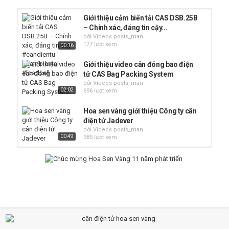
https://hoasenvang.org
#candientu #cancongnghiep #hoasenvang
Giới thiệu cảm biến tải CAS DSB.25B
– Chính xác, đáng tin cậy...
Thể loại
bởi Videos posts_man
177 lượt xem
Hãng CAS Hàn quốc
Cảm biến tải trọng
00:16
Từ khóa
Giới thiệu video cân đóng bao điện
cân điện tử
,
cân treo điện tử
,
cân sàn điện tử
tử CAS Bag Packing System
bởi Videos posts_man
02:02
696 lượt xem
Hoa sen vàng giới thiệu Công ty cân
điện tử Jadever
bởi Videos posts_man
00:49
385 lượt xem
Giới thiệu mẫu mới Cân phân tích AP
W-AD Shimadzu Semi Balances
bởi Videos posts_man
207 lượt xem
05:17
Giới thiệu cân siêu thị CT100 hãng
CAS hàn quốc phân phối bởi CTY...
bởi Videos posts_man