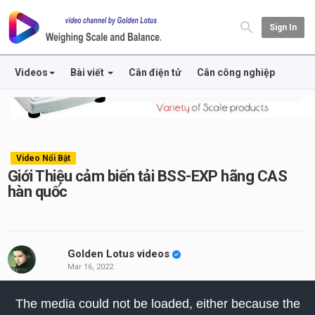
Sign In
Videos
Bài viết
Cân điện tử
Cân công nghiệp
Video Nổi Bật
Giới Thiệu cảm biến tải BSS-EXP hãng CAS
hàn quốc
Golden Lotus videos
Mar 16, 2022
his
The media could not be loaded, either because the
odal