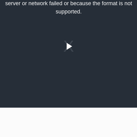
server or network failed or because the format is not
indow.
supported.
Play
Video