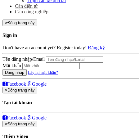
Trạm cân xe quá tải
Cân điện tử
Cân công nghiệp
×
Đóng trang này
Sign in
Don't have an account yet? Register today!
Đăng ký
Tên đăng nhập/Email
Mật khẩu
Đăng nhập
Lấy lại mật khẩu?
Facebook
Google
×
Đóng trang này
Tạo tài khoản
Facebook
Google
×
Đóng trang này
Thêm Video