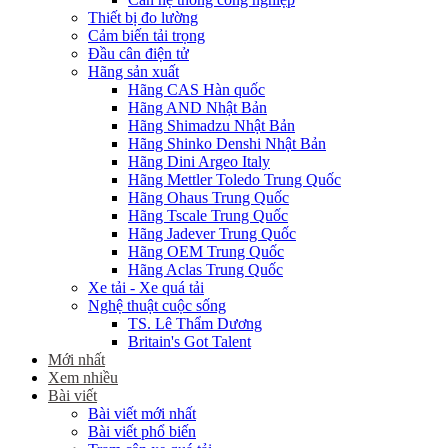
Thiết bị đo lường
Cảm biến tải trọng
Đầu cân điện tử
Hãng sản xuất
Hãng CAS Hàn quốc
Hãng AND Nhật Bản
Hãng Shimadzu Nhật Bản
Hãng Shinko Denshi Nhật Bản
Hãng Dini Argeo Italy
Hãng Mettler Toledo Trung Quốc
Hãng Ohaus Trung Quốc
Hãng Tscale Trung Quốc
Hãng Jadever Trung Quốc
Hãng OEM Trung Quốc
Hãng Aclas Trung Quốc
Xe tải - Xe quá tải
Nghệ thuật cuộc sống
TS. Lê Thẩm Dương
Britain's Got Talent
Mới nhất
Xem nhiều
Bài viết
Bài viết mới nhất
Bài viết phổ biến