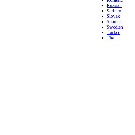
Russian
Serbian
Slovak
Spanish
Swedish
Türkçe
Thai