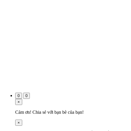
0
0
×
Cảm ơn! Chia sẻ với bạn bè của bạn!
×