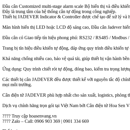
Đầu cân Customized multi-stage alarm scale Bộ hiển thị và điều khiể
Đây là trung tâm của hệ thống cân tự động trong công nghiệp.
Thiết bị JADEVER Indicator & Controller được chế tạo để xử lý và hi
Màn hình hiển thị LED hoặc LCD độ sáng cao, Đầu cân Jadever hiển t
Đầu cân có Giao tiếp tín hiệu phong phú: RS232 / RS485 / Modbus / 
Trang bị tín hiệu điều khiển tự động, đáp ứng quy trình điều khiển tự
Khả năng chống nhiễu cao, bảo vệ quá tải, giúp thiết bị vận hành bền 
Ứng dụng: Quy trình chiết rót tự động, đóng bao, kiểm tra trọng lượn
Các thiết bị cân JADEVER đều được thiết kế với nguyên tắc độ chính xá
mọi môi trường.
Cân điện tử JADEVER phù hợp nhất cho sản xuất, logistics, phòng t
Dịch vụ chính hãng trọn gói tại Việt Nam bởi Cân điện tử Hoa Sen V
???? Truy cập hoasenvang.vn
???? Zalo – Call: 0906 903 369 | 0901 334 669