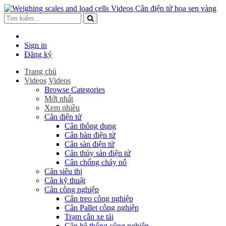
Sign in
Đăng ký
Trang chủ
Videos
Videos
Browse Categories
Mới nhất
Xem nhiều
Cân điện tử
Cân thông dụng
Cân bàn điện tử
Cân sàn điện tử
Cân thủy sản điện tử
Cân chống cháy nổ
Cân siêu thị
Cân kỹ thuật
Cân công nghiệp
Cân treo công nghiệp
Cân Pallet công nghiệp
Trạm cân xe tải
Cân hệ thống công nghiệp