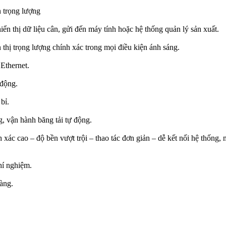
n trọng lượng
ển thị dữ liệu cân, gửi đến máy tính hoặc hệ thống quản lý sản xuất.
hị trọng lượng chính xác trong mọi điều kiện ánh sáng.
Ethernet.
 động.
bỉ.
g, vận hành băng tải tự động.
c cao – độ bền vượt trội – thao tác đơn giản – dễ kết nối hệ thống, ma
hí nghiệm.
àng.