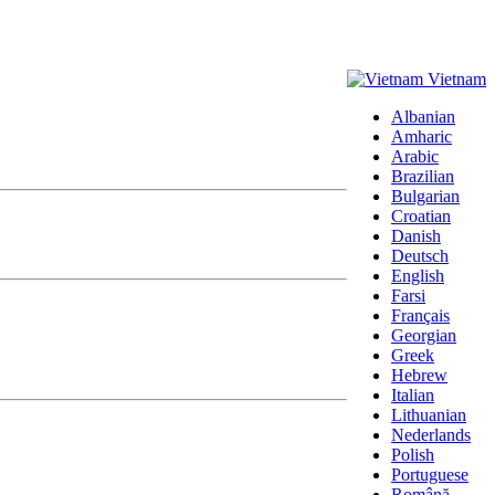
Vietnam
Albanian
Amharic
Arabic
Brazilian
Bulgarian
Croatian
Danish
Deutsch
English
Farsi
Français
Georgian
Greek
Hebrew
Italian
Lithuanian
Nederlands
Polish
Portuguese
Română