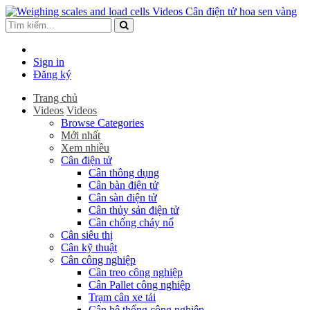
Sign in
Đăng ký
Trang chủ
Videos
Videos
Browse Categories
Mới nhất
Xem nhiều
Cân điện tử
Cân thông dụng
Cân bàn điện tử
Cân sàn điện tử
Cân thủy sản điện tử
Cân chống cháy nổ
Cân siêu thị
Cân kỹ thuật
Cân công nghiệp
Cân treo công nghiệp
Cân Pallet công nghiệp
Trạm cân xe tải
Cân hệ thống công nghiệp