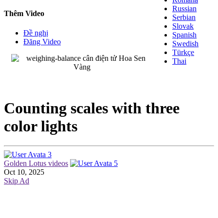
Russian
Thêm Video
Serbian
Slovak
Đề nghị
Spanish
Đăng Video
Swedish
Türkçe
Thai
Counting scales with three
color lights
Golden Lotus videos
Oct 10, 2025
Skip Ad