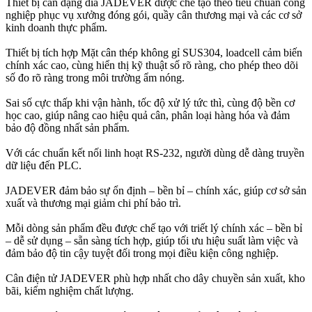
Thiết bị cân dạng đĩa JADEVER được chế tạo theo tiêu chuẩn công
nghiệp phục vụ xưởng đóng gói, quầy cân thương mại và các cơ sở
kinh doanh thực phẩm.
Thiết bị tích hợp Mặt cân thép không gỉ SUS304, loadcell cảm biến
chính xác cao, cùng hiển thị kỹ thuật số rõ ràng, cho phép theo dõi
số đo rõ ràng trong môi trường ẩm nóng.
Sai số cực thấp khi vận hành, tốc độ xử lý tức thì, cùng độ bền cơ
học cao, giúp nâng cao hiệu quả cân, phân loại hàng hóa và đảm
bảo độ đồng nhất sản phẩm.
Với các chuẩn kết nối linh hoạt RS-232, người dùng dễ dàng truyền
dữ liệu đến PLC.
JADEVER đảm bảo sự ổn định – bền bỉ – chính xác, giúp cơ sở sản
xuất và thương mại giảm chi phí bảo trì.
Mỗi dòng sản phẩm đều được chế tạo với triết lý chính xác – bền bỉ
– dễ sử dụng – sẵn sàng tích hợp, giúp tối ưu hiệu suất làm việc và
đảm bảo độ tin cậy tuyệt đối trong mọi điều kiện công nghiệp.
Cân điện tử JADEVER phù hợp nhất cho dây chuyền sản xuất, kho
bãi, kiểm nghiệm chất lượng.