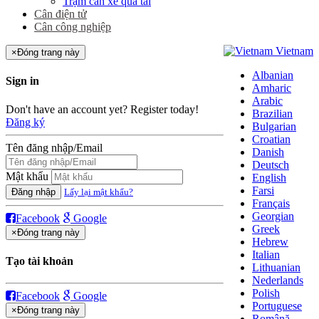
Trạm cân xe quá tải
Cân điện tử
Cân công nghiệp
Vietnam
×
Đóng trang này
Albanian
Sign in
Amharic
Arabic
Don't have an account yet? Register today!
Brazilian
Đăng ký
Bulgarian
Croatian
Tên đăng nhập/Email
Danish
Deutsch
Mật khẩu
English
Farsi
Đăng nhập
Lấy lại mật khẩu?
Français
Georgian
Facebook
Google
Greek
×
Đóng trang này
Hebrew
Italian
Tạo tài khoản
Lithuanian
Nederlands
Polish
Facebook
Google
Portuguese
×
Đóng trang này
Română