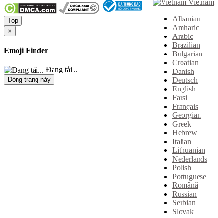
Vietnam
Albanian
Top
Amharic
×
Arabic
Brazilian
Emoji Finder
Bulgarian
Croatian
Đang tải...
Danish
Deutsch
Đóng trang này
English
Farsi
Français
Georgian
Greek
Hebrew
Italian
Lithuanian
Nederlands
Polish
Portuguese
Română
Russian
Serbian
Slovak