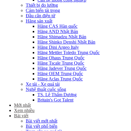
Thiết bị đo lường
Cảm biến tải trọng
Đầu cân điện tử
Hãng sản xuất
Hãng CAS Hàn quốc
Hãng AND Nhật Bản
Hãng Shimadzu Nhật Bản
Hãng Shinko Denshi Nhật Bản
Hãng Dini Argeo Italy
Hãng Mettler Toledo Trung Quốc
Hãng Ohaus Trung Quốc
Hãng Tscale Trung Quốc
Hãng Jadever Trung Quốc
Hãng OEM Trung Quốc
Hãng Aclas Trung Quốc
Xe tải - Xe quá tải
Nghệ thuật cuộc sống
TS. Lê Thẩm Dương
Britain's Got Talent
Mới nhất
Xem nhiều
Bài viết
Bài viết mới nhất
Bài viết phổ biến