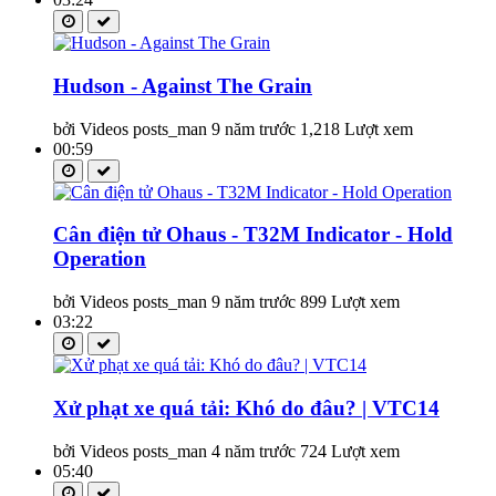
Hudson - Against The Grain
bởi Videos posts_man
9 năm trước
1,218 Lượt xem
00:59
Cân điện tử Ohaus - T32M Indicator - Hold
Operation
bởi Videos posts_man
9 năm trước
899 Lượt xem
03:22
Xử phạt xe quá tải: Khó do đâu? | VTC14
bởi Videos posts_man
4 năm trước
724 Lượt xem
05:40