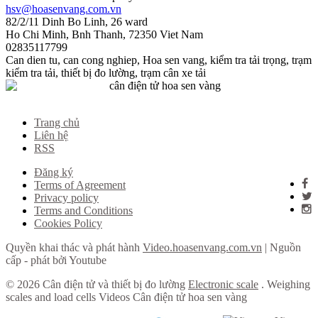
hsv@hoasenvang.com.vn
82/2/11 Dinh Bo Linh, 26 ward
Ho Chi Minh
,
Bnh Thanh
,
72350
Viet Nam
02835117799
Can dien tu
,
can cong nghiep
,
Hoa sen vang
,
kiểm tra tải trọng
,
trạm
kiểm tra tải
,
thiết bị đo lường
,
trạm cân xe tải
Trang chủ
Liên hệ
RSS
Đăng ký
Terms of Agreement
Privacy policy
Terms and Conditions
Cookies Policy
Quyền khai thác và phát hành
Video.hoasenvang.com.vn
| Nguồn
cấp - phát bởi Youtube
© 2026 Cân điện tử và thiết bị đo lường
Electronic scale
. Weighing
scales and load cells Videos Cân điện tử hoa sen vàng