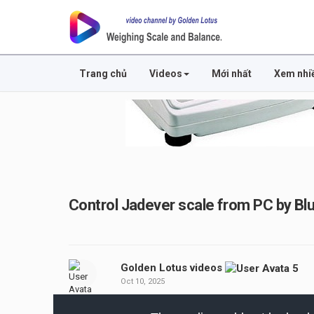
Trang chủ
Videos
Mới nhất
Xem nhi
Control Jadever scale from PC by Blu
Golden Lotus videos
Oct 10, 2025
This
is