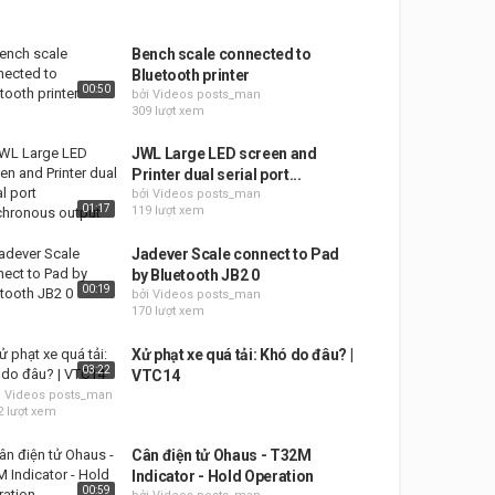
Bench scale connected to
Bluetooth printer
00:50
bởi Videos posts_man
309 lượt xem
JWL Large LED screen and
Printer dual serial port...
bởi Videos posts_man
01:17
119 lượt xem
Jadever Scale connect to Pad
by Bluetooth JB2 0
00:19
bởi Videos posts_man
170 lượt xem
Xử phạt xe quá tải: Khó do đâu? |
03:22
VTC14
i Videos posts_man
2 lượt xem
Cân điện tử Ohaus - T32M
Indicator - Hold Operation
00:59