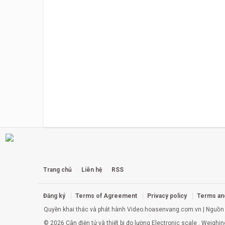
Trang chủ
Liên hệ
RSS
Đăng ký
Terms of Agreement
Privacy policy
Terms an
Quyền khai thác và phát hành
Video.hoasenvang.com.vn
| Nguồn 
© 2026 Cân điện tử và thiết bị đo lường
Electronic scale
. Weighin