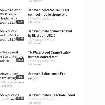
160 lượt xem
Jadever indicator JWI-3000
connect mobile phone by...
bởi Videos posts_man
00:34
234 lượt xem
Jadever Scale connect to Pad
by Bluetooth JB2.0
00:19
bởi Videos posts_man
336 lượt xem
TN Waterproof Crane Scale -
Remote control test
01:05
bởi Videos posts_man
309 lượt xem
Jadever U-disk scale Pre-
01:19
setting
i Videos posts_man
1 lượt xem
Jadever Scale's Reaction Speed
00:16
bởi Videos posts_man
138 lượt xem