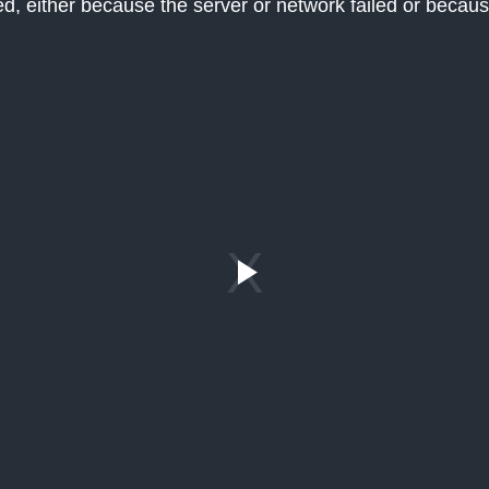
, either because the server or network failed or becaus
Play
Video