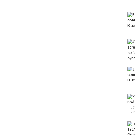
bở
72