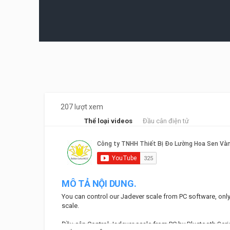
207 lượt xem
Thể loại videos
Đầu cân điện tử
MÔ TẢ NỘI DUNG.
You can control our Jadever scale from PC software, only 
scale.
Đầu cân Control Jadever scale from PC by Bluetooth Serial