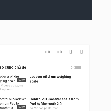
0
0
eo cùng chủ đề
Jadever oil drum weighing
00:49
scale
i Videos posts_man
9 lượt xem
Control our Jadever scale from
Pad by Bluetooth 2.0
00:39
bởi Videos posts_man