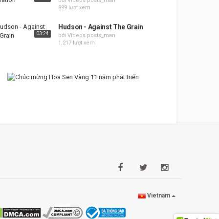
bởi Videos posts_man
899 lượt xem
Hudson - Against The Grain
03:24
bởi Videos posts_man
1,217 lượt xem
Vietnam