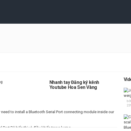
Vid
Nhanh tay Đăng ký kênh
Youtube Hoa Sen Vàng
bở
23
need to install a Bluetooth Serial Port connecting module inside our
 Port Bộ hiển thị và điều khiển trọng lượng