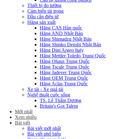
Thiết bị đo lường
Cảm biến tải trọng
Đầu cân điện tử
Hãng sản xuất
Hãng CAS Hàn quốc
Hãng AND Nhật Bản
Hãng Shimadzu Nhật Bản
Hãng Shinko Denshi Nhật Bản
Hãng Dini Argeo Italy
Hãng Mettler Toledo Trung Quốc
Hãng Ohaus Trung Quốc
Hãng Tscale Trung Quốc
Hãng Jadever Trung Quốc
Hãng OEM Trung Quốc
Hãng Aclas Trung Quốc
Xe tải - Xe quá tải
Nghệ thuật cuộc sống
TS. Lê Thẩm Dương
Britain's Got Talent
Mới nhất
Xem nhiều
Bài viết
Bài viết mới nhất
Bài viết phổ biến