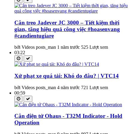
Cân treo Jadever JC 3000 – Tiết kiệm thời
gian, tăng hiệu quả công việc #hoasenvang
#candientugiare
bởi Videos posts_man
1 năm trước
525 Lượt xem
03:22
Xử phạt xe quá tải: Khó do đâu? | VTC14
bởi Videos posts_man
4 năm trước
721 Lượt xem
00:59
Cân điện tử Ohaus - T32M Indicator - Hold
Operation