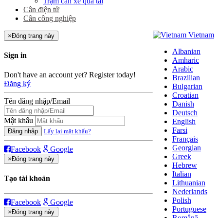
Trạm cân xe quá tải
Cân điện tử
Cân công nghiệp
Vietnam
×
Đóng trang này
Albanian
Sign in
Amharic
Arabic
Don't have an account yet? Register today!
Brazilian
Đăng ký
Bulgarian
Croatian
Tên đăng nhập/Email
Danish
Deutsch
Mật khẩu
English
Farsi
Đăng nhập
Lấy lại mật khẩu?
Français
Georgian
Facebook
Google
Greek
×
Đóng trang này
Hebrew
Italian
Tạo tài khoản
Lithuanian
Nederlands
Polish
Facebook
Google
Portuguese
×
Đóng trang này
Română