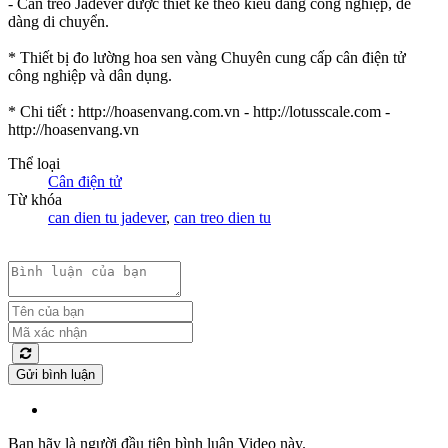
- Cân treo Jadever được thiết kế theo kiểu dáng công nghiệp, dễ
dàng di chuyển.
* Thiết bị đo lường hoa sen vàng Chuyên cung cấp cân điện tử
công nghiệp và dân dụng.
* Chi tiết : http://hoasenvang.com.vn - http://lotusscale.com -
http://hoasenvang.vn
Thể loại
Cân điện tử
Từ khóa
can dien tu jadever
,
can treo dien tu
Gửi bình luận
Bạn hãy là người đầu tiên bình luận Video này.