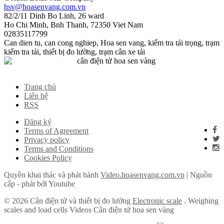
hsv@hoasenvang.com.vn
82/2/11 Dinh Bo Linh, 26 ward
Ho Chi Minh
,
Bnh Thanh
,
72350
Viet Nam
02835117799
Can dien tu
,
can cong nghiep
,
Hoa sen vang
,
kiểm tra tải trọng
,
trạm
kiểm tra tải
,
thiết bị đo lường
,
trạm cân xe tải
Trang chủ
Liên hệ
RSS
Đăng ký
Terms of Agreement
Privacy policy
Terms and Conditions
Cookies Policy
Quyền khai thác và phát hành
Video.hoasenvang.com.vn
| Nguồn
cấp - phát bởi Youtube
© 2026 Cân điện tử và thiết bị đo lường
Electronic scale
. Weighing
scales and load cells Videos Cân điện tử hoa sen vàng