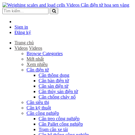
Sign in
Đăng ký
Trang chủ
Videos
Videos
Browse Categories
Mới nhất
Xem nhiều
Cân điện tử
Cân thông dụng
Cân bàn điện tử
Cân sàn điện tử
Cân thủy sản điện tử
Cân chống cháy nổ
Cân siêu thị
Cân kỹ thuật
Cân công nghiệp
Cân treo công nghiệp
Cân Pallet công nghiệp
Trạm cân xe tải
Cân hệ thống công nghiệp