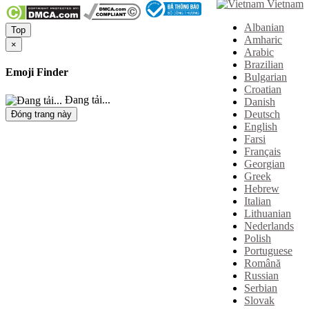
Vietnam
Albanian
Top
Amharic
×
Arabic
Brazilian
Emoji Finder
Bulgarian
Croatian
Đang tải...
Danish
Deutsch
Đóng trang này
English
Farsi
Français
Georgian
Greek
Hebrew
Italian
Lithuanian
Nederlands
Polish
Portuguese
Română
Russian
Serbian
Slovak