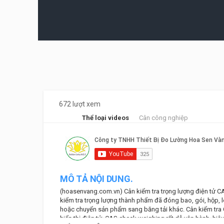
672 lượt xem
Thể loại videos
Cân công nghiệp
MÔ TẢ NỘI DUNG.
(hoasenvang.com.vn) Cân kiểm tra trọng lượng điện tử CA
kiểm tra trọng lượng thành phẩm đã đóng bao, gói, hộp, lo
hoặc chuyển sản phẩm sang băng tải khác. Cân kiểm tra C
hiển thị điện tử. CAS check weighing rất dễ vận hành, hiệu