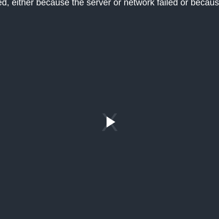
, either because the server or network failed or becaus
Play
Video