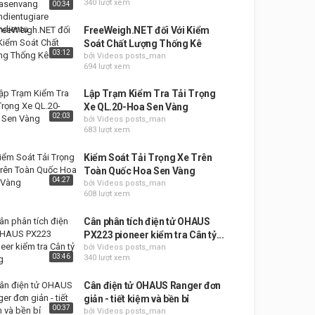
340 lượt xem
00:34
FreeWeigh.NET đối Với Kiểm
Soát Chất Lượng Thống Kê
03:12
bởi Videos posts_man
694 lượt xem
Lập Trạm Kiểm Tra Tải Trọng
Xe QL.20-Hoa Sen Vàng
02:03
bởi Videos posts_man
683 lượt xem
Kiểm Soát Tải Trọng Xe Trên
Toàn Quốc Hoa Sen Vàng
04:27
bởi Videos posts_man
608 lượt xem
Cân phân tích điện tử OHAUS
PX223 pioneer kiểm tra Cân tỷ...
bởi Videos posts_man
03:46
340 lượt xem
Cân điện tử OHAUS Ranger đơn
giản - tiết kiệm và bền bỉ
00:37
bởi Videos posts_man