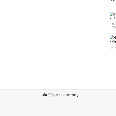
bở
72