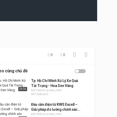
0
0
eo cùng chủ đề
Tp. Hồ Chí Minh Xử Lý Xe Quá
Tải Trọng - Hoa Sen Vàng
03:36
bởi Videos posts_man
667 lượt xem
Đầu cân điện tử KWS Excell –
Giải pháp đo lường chính xác...
bởi Videos posts_man