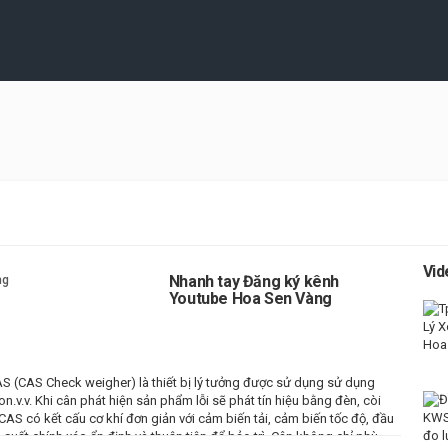
Vid
Nhanh tay Đăng ký kênh
Youtube Hoa Sen Vàng
S (CAS Check weigher) là thiết bị lý tưởng được sử dụng sử dụng
n.v.v. Khi cân phát hiện sản phẩm lỗi sẽ phát tín hiệu bằng đèn, còi
AS có kết cấu cơ khí đơn giản với cảm biến tải, cảm biến tốc độ, đầu
 suất chính xác-ổn định và thuận tiện để bảo trì. Cân không chỉ phù