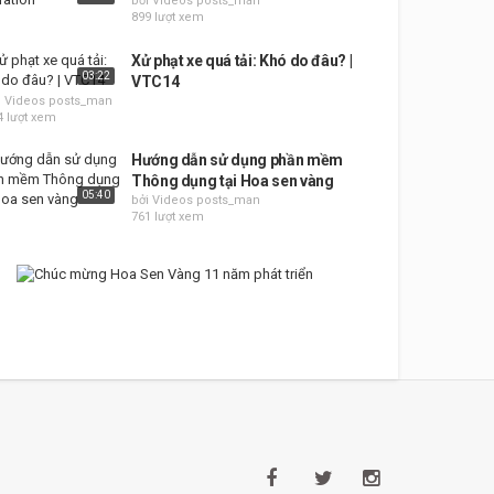
bởi Videos posts_man
899 lượt xem
Xử phạt xe quá tải: Khó do đâu? |
03:22
VTC14
i Videos posts_man
4 lượt xem
Hướng dẫn sử dụng phần mềm
Thông dụng tại Hoa sen vàng
05:40
bởi Videos posts_man
761 lượt xem