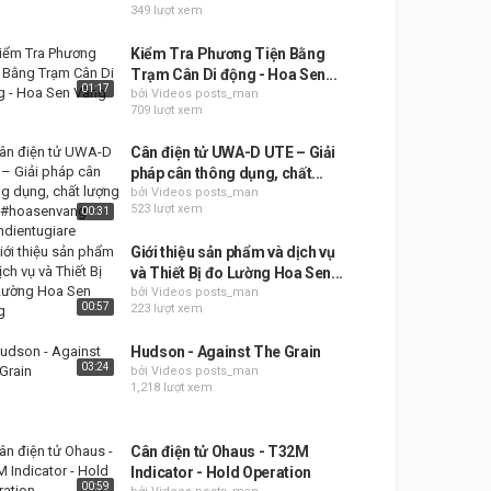
349 lượt xem
Kiểm Tra Phương Tiện Bằng
Trạm Cân Di động - Hoa Sen...
01:17
bởi Videos posts_man
709 lượt xem
Cân điện tử UWA-D UTE – Giải
pháp cân thông dụng, chất...
bởi Videos posts_man
523 lượt xem
00:31
Giới thiệu sản phẩm và dịch vụ
và Thiết Bị đo Lường Hoa Sen...
bởi Videos posts_man
00:57
223 lượt xem
Hudson - Against The Grain
03:24
bởi Videos posts_man
1,218 lượt xem
Cân điện tử Ohaus - T32M
Indicator - Hold Operation
00:59