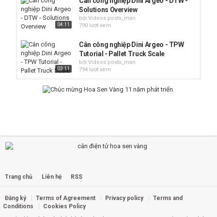
Cân công nghiệp Dini Argeo - DTW -
Solutions Overview
bởi Videos posts_man
04:11
790 lượt xem
Cân công nghiệp Dini Argeo - TPW
Tutorial - Pallet Truck Scale
bởi Videos posts_man
03:11
794 lượt xem
Cân công nghiệp Dini Argeo - ETHD
Tutorial - Configuration Procedure
bởi Videos posts_man
906 lượt xem
06:02
Cân điện tử Dini Argeo - Solutions
Overview
03:01
bởi Videos posts_man
780 lượt xem
Cân công nghiệp Dini Argeo - DFW
Trang chủ
Liên hệ
RSS
Tutorial - Calibration Procedure
bởi Videos posts_man
Đăng ký
Terms of Agreement
Privacy policy
Terms and
898 lượt xem
04:17
Conditions
Cookies Policy