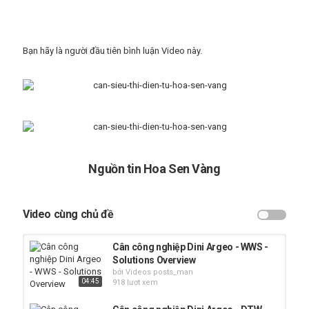
website
diniargeo.com
for more details.
Thể loại
Cân công nghiệp
Bạn hãy là người đầu tiên bình luận Video này.
Từ khóa
can dien tu diniargeo
,
can cong nghiep diniargeo
Nguồn tin Hoa Sen Vàng
Video cùng chủ đề
Cân công nghiệp Dini Argeo - WWS -
Solutions Overview
bởi Videos posts_man
04:45
918 lượt xem