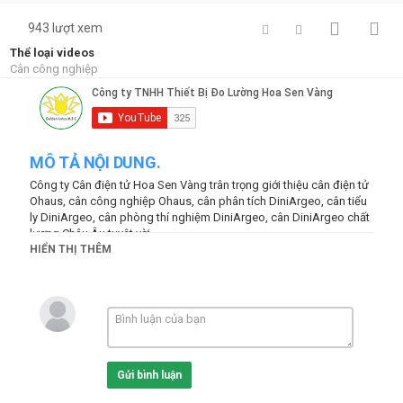
943 lượt xem
Thể loại videos
Cân công nghiệp
MÔ TẢ NỘI DUNG.
Công ty Cân điện tử Hoa Sen Vàng trân trọng giới thiệu cân điện tử
Ohaus, cân công nghiệp Ohaus, cân phân tích DiniArgeo, cân tiểu
ly DiniArgeo, cân phòng thí nghiệm DiniArgeo, cân DiniArgeo chất
lượng Châu Âu tuyệt vời ..
HIỂN THỊ THÊM
Read more at:
https://hoasenvang.com.vn/
--
http://lotusscale.com
#candientu #hoasenvang #candientuDiniArgeo #candiniargeo --
can dien tu diniargeo, can cong nghiep diniargeo
MCW professional crane scales allow to weight suspended loads
with high accuracy. The wide range of models includes compact
Gửi bình luận
and easy to use crane scales, high capacity crane scales and
super strong crane scales with double safety protection. Visit our