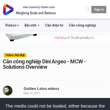
Sign In
Videos
Bài viết
Cân điện tử
Cân công nghiệp
Video Nổi Bật
Cân công nghiệp Dini Argeo - MCW -
Solutions Overview
Golden Lotus videos
May 14, 2017
his
The media could not be loaded, either because the
odal