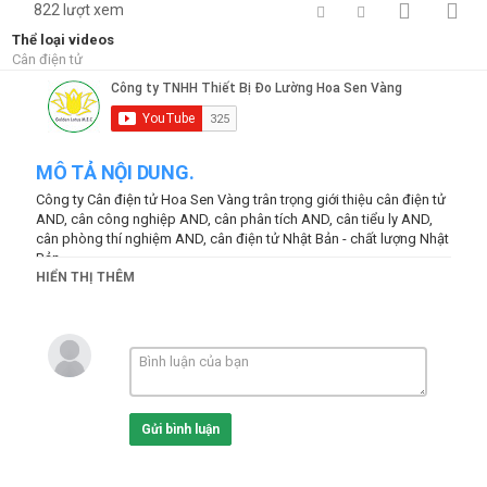
822 lượt xem
Thể loại videos
Cân điện tử
MÔ TẢ NỘI DUNG.
Công ty Cân điện tử Hoa Sen Vàng trân trọng giới thiệu cân điện tử
AND, cân công nghiệp AND, cân phân tích AND, cân tiểu ly AND,
cân phòng thí nghiệm AND, cân điện tử Nhật Bản - chất lượng Nhật
Bản
HIỂN THỊ THÊM
Read more at:
https://hoasenvang.com.vn/
--
http://lotusscale.com
#candientu #hoasenvang #candientuand #canphantich #cantieuly
#cankythuat
A&D Pipette Calibrator Calibration
Gửi bình luận
Thể loại
Cân điện tử