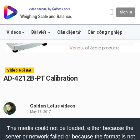
Sign In
Videos
Bài viết
Cân điện tử
Cân công nghiệp
Video Nổi Bật
AD-4212B-PT Calibration
Golden Lotus videos
May 13, 2017
his
The media could not be loaded, either because the
odal
server or network failed or because the format is not
indow.