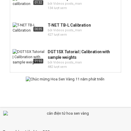
01:32
bởi Videos posts_man
134 lượt xem
T-NET TB-L Calibration
00:35
bởi Videos posts_man
427 lượt xem
DGT1SX Tutorial | Calibration with
sample weights
01:50
bởi Videos posts_man
482 lượt xem
Cân điện tử Ohaus - T32M Indicator
- Span Calibration
bởi Videos posts_man
00:46
736 lượt xem
Calibration of JWP waterproof scale
bởi Videos posts_man
01:02
236 lượt xem