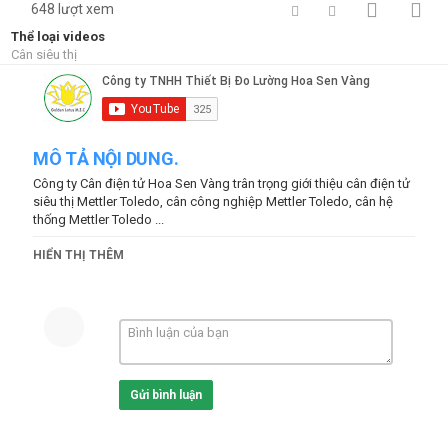
648 lượt xem
Thể loại videos
Cân siêu thị
MÔ TẢ NỘI DUNG.
Công ty Cân điện tử Hoa Sen Vàng trân trọng giới thiệu cân điện tử
siêu thị Mettler Toledo, cân công nghiệp Mettler Toledo, cân hệ
thống Mettler Toledo ...
Read more at:
HIỂN THỊ THÊM
https://hoasenvang.com.vn/
--
http://lotusscale.com
#candientu #hoasenvang #cansieuthi #canbanle #caninnhan
#caninhoadon
880 Auto Wrapper Changing Labels Demo
Thể loại
Gửi bình luận
Cân siêu thị