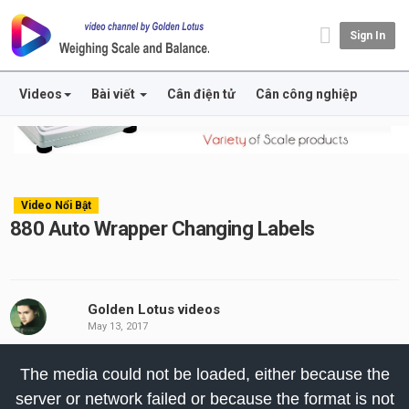
Sign In
Videos
Bài viết
Cân điện tử
Cân công nghiệp
Video Nổi Bật
880 Auto Wrapper Changing Labels
Golden Lotus videos
May 13, 2017
his
The media could not be loaded, either because the
odal
server or network failed or because the format is not
indow.