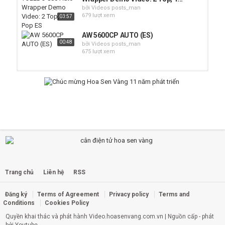
bởi Videos posts_man
679 lượt xem
03:57
AW 5600CP AUTO (ES)
00:48
bởi Videos posts_man
675 lượt xem
MC Series - Auto Centering Pan
Demonstration
01:42
bởi Videos posts_man
581 lượt xem
Auto Weighing checker Interroll
Conveyor Modules
06:25
bởi Videos posts_man
562 lượt xem
Semi-auto Filling Machine - Coffee
Trang chủ
Liên hệ
RSS
(반자동포장기- 커피)
bởi Videos posts_man
Đăng ký
Terms of Agreement
Privacy policy
Terms and
01:10
319 lượt xem
Conditions
Cookies Policy
Quyền khai thác và phát hành
Video.hoasenvang.com.vn
| Nguồn cấp - phát
880 Auto Wrapper Changing Film