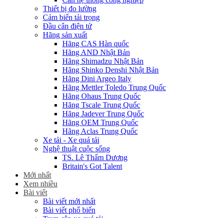
Thiết bị đo lường
Cảm biến tải trọng
Đầu cân điện tử
Hãng sản xuất
Hãng CAS Hàn quốc
Hãng AND Nhật Bản
Hãng Shimadzu Nhật Bản
Hãng Shinko Denshi Nhật Bản
Hãng Dini Argeo Italy
Hãng Mettler Toledo Trung Quốc
Hãng Ohaus Trung Quốc
Hãng Tscale Trung Quốc
Hãng Jadever Trung Quốc
Hãng OEM Trung Quốc
Hãng Aclas Trung Quốc
Xe tải - Xe quá tải
Nghệ thuật cuộc sống
TS. Lê Thẩm Dương
Britain's Got Talent
Mới nhất
Xem nhiều
Bài viết
Bài viết mới nhất
Bài viết phổ biến