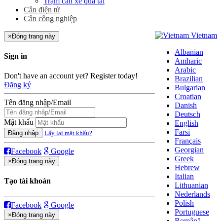
Trạm cân xe quá tải
Cân điện tử
Cân công nghiệp
Vietnam
×
Đóng trang này
Albanian
Sign in
Amharic
Arabic
Don't have an account yet? Register today!
Brazilian
Đăng ký
Bulgarian
Croatian
Tên đăng nhập/Email
Danish
Deutsch
Mật khẩu
English
Farsi
Đăng nhập
Lấy lại mật khẩu?
Français
Georgian
Facebook
Google
Greek
×
Đóng trang này
Hebrew
Italian
Tạo tài khoản
Lithuanian
Nederlands
Polish
Facebook
Google
Portuguese
×
Đóng trang này
Română