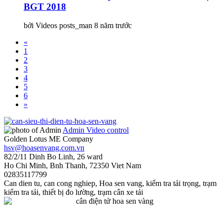
BGT 2018
bởi Videos posts_man
8 năm trước
«
1
2
3
4
5
6
»
Admin
Video control
Golden Lotus ME Company
hsv@hoasenvang.com.vn
82/2/11 Dinh Bo Linh, 26 ward
Ho Chi Minh
,
Bnh Thanh
,
72350
Viet Nam
02835117799
Can dien tu
,
can cong nghiep
,
Hoa sen vang
,
kiểm tra tải trọng
,
trạm
kiểm tra tải
,
thiết bị đo lường
,
trạm cân xe tải