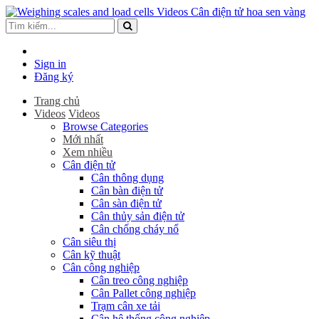
Sign in
Đăng ký
Trang chủ
Videos
Videos
Browse Categories
Mới nhất
Xem nhiều
Cân điện tử
Cân thông dụng
Cân bàn điện tử
Cân sàn điện tử
Cân thủy sản điện tử
Cân chống cháy nổ
Cân siêu thị
Cân kỹ thuật
Cân công nghiệp
Cân treo công nghiệp
Cân Pallet công nghiệp
Trạm cân xe tải
Cân hệ thống công nghiệp