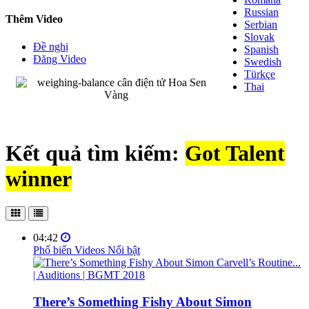
Russian
Thêm Video
Serbian
Slovak
Đề nghị
Spanish
Đăng Video
Swedish
Türkçe
Thai
Kết quả tìm kiếm:
Got Talent
winner
04:42
Phổ biến
Videos Nổi bật
There’s Something Fishy About Simon