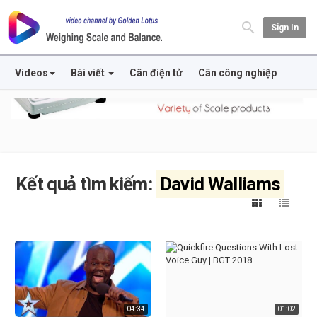
Sign In
Videos
Bài viết
Cân điện tử
Cân công nghiệp
Kết quả tìm kiếm:
David Walliams
04:34
01:02