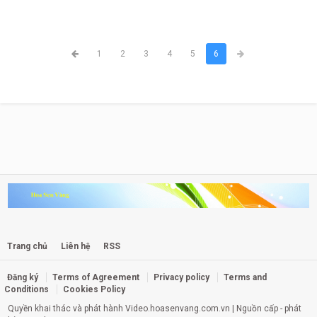
1
2
3
4
5
6
Trang chủ
Liên hệ
RSS
Đăng ký
Terms of Agreement
Privacy policy
Terms and
Conditions
Cookies Policy
Quyền khai thác và phát hành
Video.hoasenvang.com.vn
| Nguồn cấp - phát