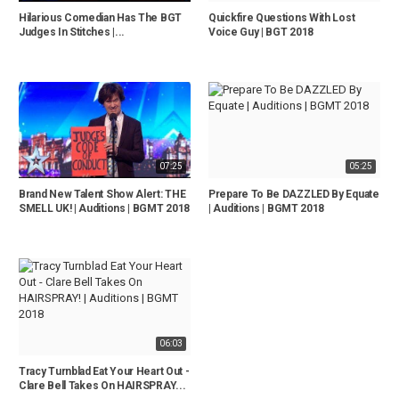
Hilarious Comedian Has The BGT
Quickfire Questions With Lost
Judges In Stitches |...
Voice Guy | BGT 2018
07:25
05:25
Brand New Talent Show Alert: THE
Prepare To Be DAZZLED By Equate
SMELL UK! | Auditions | BGMT 2018
| Auditions | BGMT 2018
06:03
Tracy Turnblad Eat Your Heart Out -
Clare Bell Takes On HAIRSPRAY...