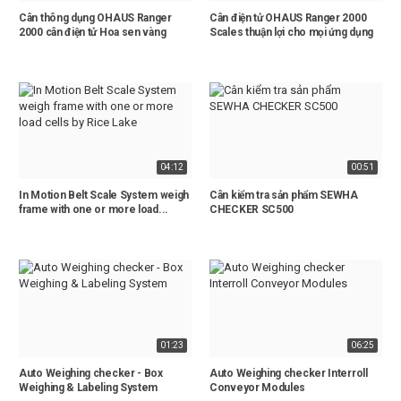
Cân thông dụng OHAUS Ranger
Cân điện tử OHAUS Ranger 2000
2000 cân điện tử Hoa sen vàng
Scales thuận lợi cho mọi ứng dụng
04:12
00:51
In Motion Belt Scale System weigh
Cân kiểm tra sản phẩm SEWHA
frame with one or more load...
CHECKER SC500
01:23
06:25
Auto Weighing checker - Box
Auto Weighing checker Interroll
Weighing & Labeling System
Conveyor Modules