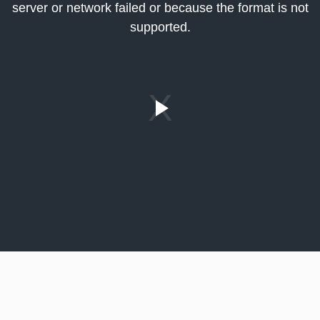
server or network failed or because the format is not
indow.
supported.
Play
Video