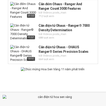
Cân đếm Ohaus - Ranger And
Ranger Count 3000 Features
bởi Videos posts_man
01:50
712 lượt xem
Cân điện tử Ohaus - Ranger® 7000
Density Determination
bởi Videos posts_man
01:57
688 lượt xem
Cân điện tử Ohaus - OHAUS
Ranger® Series Precision Scales
bởi Videos posts_man
00:37
664 lượt xem
Cân điện tử Ohaus - OHAUS RANGER
3000 COUNT AND WEIGH
bởi Videos posts_man
762 lượt xem
01:58
Cân điện tử Ohaus - Adventurer®
Formulation
bởi Videos posts_man
02:07
652 lượt xem