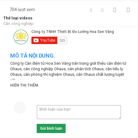
704 lượt xem
Thể loại videos
Cân công nghiệp
MÔ TẢ NỘI DUNG.
Công ty Cân điện tử Hoa Sen Vàng trân trọng giới thiệu cân điện tử
Ohaus, cân công nghiệp Ohaus, cân phân tích Ohaus, cân tiểu ly
Ohaus, cân phòng thí nghiệm Ohaus, cân Ohaus chất lượng tuyệt
vời ..
HIỂN THỊ THÊM
Read more at:
https://hoasenvang.com.vn/
--
http://lotusscale.com
#candientu #hoasenvang #candientuohaus #canphantich
#cantieuly #cankythuat
Thể loại
Cân công nghiệp
Gửi bình luận
Từ khóa