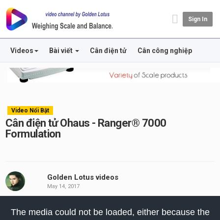
Sign In
Videos
Bài viết
Cân điện tử
Cân công nghiệp
Video Nổi Bật
Cân điện tử Ohaus - Ranger® 7000
Formulation
Golden Lotus videos
May 14, 2017
his
The media could not be loaded, either because the
odal